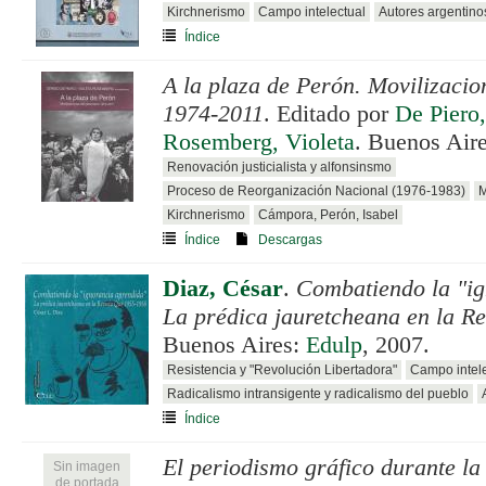
Kirchnerismo
Campo intelectual
Autores argentino
Índice
A la plaza de Perón. Movilizacio
1974-2011
. Editado por
De Piero,
Rosemberg, Violeta
. Buenos Air
Renovación justicialista y alfonsinsmo
Proceso de Reorganización Nacional (1976-1983)
Kirchnerismo
Cámpora, Perón, Isabel
Índice
Descargas
Diaz, César
.
Combatiendo la "ig
La prédica jauretcheana en la R
Buenos Aires:
Edulp
, 2007.
Resistencia y "Revolución Libertadora"
Campo intele
Radicalismo intransigente y radicalismo del pueblo
Índice
El periodismo gráfico durante la
Sin imagen
de portada