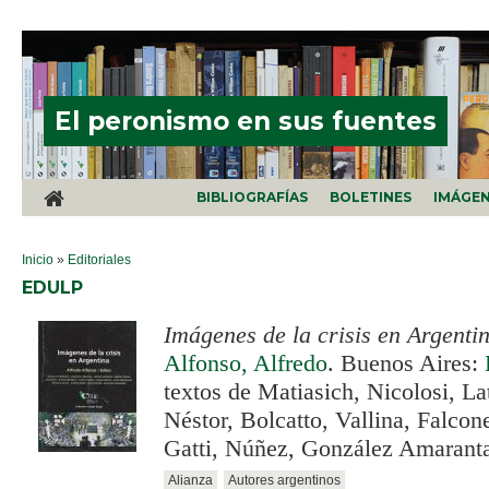
Pasar al contenido principal
El peronismo en sus fuentes
BIBLIOGRAFÍAS
BOLETINES
IMÁGE
SE ENCUENTRA USTED AQUÍ
Inicio
»
Editoriales
EDULP
Imágenes de la crisis en Argenti
Alfonso, Alfredo
. Buenos Aires:
textos de Matiasich, Nicolosi, L
Néstor, Bolcatto, Vallina, Falcon
Gatti, Núñez, González Amarant
Alianza
Autores argentinos