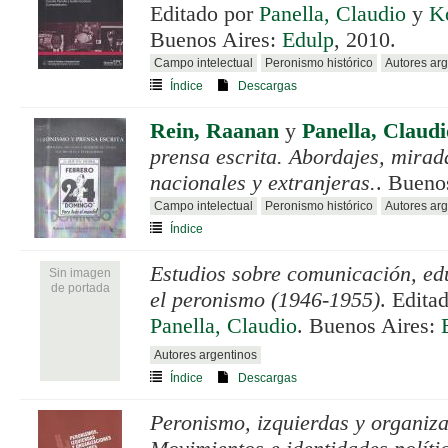
Editado por
Panella, Claudio
y
K
Buenos Aires:
Edulp
, 2010.
Campo intelectual
Peronismo histórico
Autores arg
Índice
Descargas
Rein, Raanan
y
Panella, Claudi
prensa escrita. Abordajes, mirad
nacionales y extranjeras.
. Bueno
Campo intelectual
Peronismo histórico
Autores arg
Índice
Estudios sobre comunicación, ed
Sin imagen
de portada
el peronismo (1946-1955)
. Edita
Panella, Claudio
. Buenos Aires:
Autores argentinos
Índice
Descargas
Peronismo, izquierdas y organiza