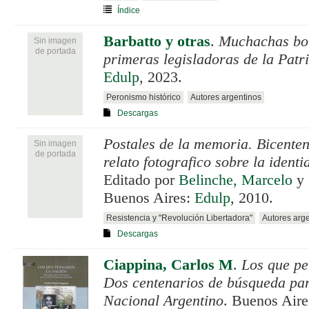
Índice
Barbatto y otras
.
Muchachas bon
Sin imagen
de portada
primeras legisladoras de la Patr
Edulp
, 2023.
Peronismo histórico
Autores argentinos
Descargas
Postales de la memoria. Bicente
Sin imagen
de portada
relato fotografico sobre la identi
Editado por
Belinche, Marcelo
y
Buenos Aires:
Edulp
, 2010.
Resistencia y "Revolución Libertadora"
Autores arg
Descargas
Ciappina, Carlos M
.
Los que pe
Dos centenarios de búsqueda pa
Nacional Argentino
. Buenos Air