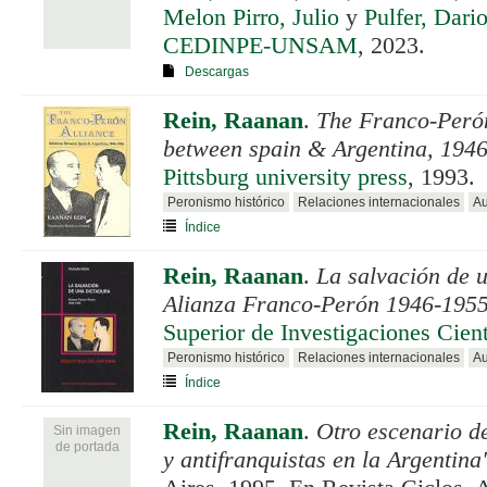
Melon Pirro, Julio
y
Pulfer, Dari
CEDINPE-UNSAM
, 2023.
Descargas
Rein, Raanan
.
The Franco-Perón
between spain & Argentina, 194
Pittsburg university press
, 1993.
Peronismo histórico
Relaciones internacionales
Au
Índice
Rein, Raanan
.
La salvación de 
Alianza Franco-Perón 1946-195
Superior de Investigaciones Cient
Peronismo histórico
Relaciones internacionales
Au
Índice
Rein, Raanan
.
Otro escenario de
Sin imagen
de portada
y antifranquistas en la Argentin