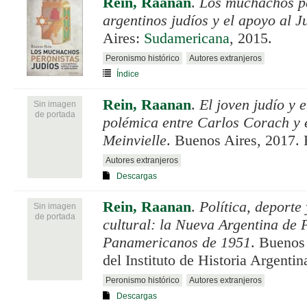
Rein, Raanan
.
Los muchachos pe
argentinos judíos y el apoyo al J
Aires:
Sudamericana
, 2015.
Peronismo histórico
Autores extranjeros
Índice
Rein, Raanan
.
El joven judío y 
Sin imagen
de portada
polémica entre Carlos Corach y e
Meinvielle
. Buenos Aires, 2017.
Autores extranjeros
Descargas
Rein, Raanan
.
Política, deporte
Sin imagen
de portada
cultural: la Nueva Argentina de 
Panamericanos de 1951
. Buenos
del Instituto de Historia Argenti
Peronismo histórico
Autores extranjeros
Descargas