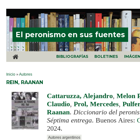
Pasar al contenido principal
El peronismo en sus fuentes
BIBLIOGRAFÍAS
BOLETINES
IMÁGE
SE ENCUENTRA USTED AQUÍ
Inicio
»
Autores
REIN, RAANAN
Cattaruzza, Alejandro
,
Melon P
Claudio
,
Prol, Mercedes
,
Pulfe
Raanan
.
Diccionario del peroni
Séptima entrega
. Buenos Aires:
2024.
Autores argentinos