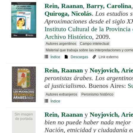
Rein, Raanan
,
Barry, Carolina
Quiroga, Nicolás
.
Los estudios 
Aproximaciones desde el siglo XX
Instituto Cultural de la Provinci
Archivo Histórico
, 2009.
Autores argentinos
Campo intelectual
Material que trabaja sobre las interpretaciones y corri
Índice
Descargas
Link externo
Rein, Raanan
y
Noyjovich, Arie
peronistas árabes. Los argentino
al justicialismo
. Buenos Aires:
S
Autores extranjeros
Peronismo histórico
Índice
Rein, Raanan
y
Noyjovich, Arie
Sin imagen
de portada
bien no puede haber nada mejor 
Nación, etnicidad y ciudadanía e