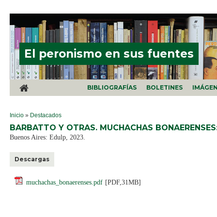
Pasar al contenido principal
El peronismo en sus fuentes
BIBLIOGRAFÍAS
BOLETINES
IMÁGE
SE ENCUENTRA USTED AQUÍ
Inicio
»
Destacados
BARBATTO Y OTRAS. MUCHACHAS BONAERENSES: 
Buenos Aires: Edulp, 2023.
Descargas
muchachas_bonaerenses.pdf
[PDF,31MB]