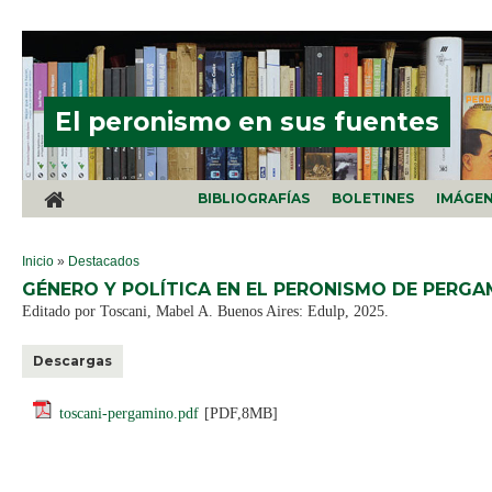
Pasar al contenido principal
El peronismo en sus fuentes
BIBLIOGRAFÍAS
BOLETINES
IMÁGE
SE ENCUENTRA USTED AQUÍ
Inicio
»
Destacados
GÉNERO Y POLÍTICA EN EL PERONISMO DE PERGAM
Editado por Toscani, Mabel A. Buenos Aires: Edulp, 2025.
Descargas
toscani-pergamino.pdf
[PDF,8MB]