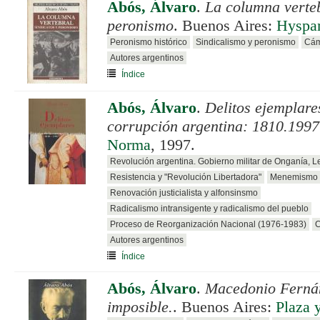
Abós, Álvaro
.
La columna verteb
peronismo
. Buenos Aires:
Hyspa
Peronismo histórico
Sindicalismo y peronismo
Cám
Autores argentinos
Índice
Abós, Álvaro
.
Delitos ejemplares
corrupción argentina: 1810.1997
Norma
, 1997.
Revolución argentina. Gobierno militar de Onganía, 
Resistencia y "Revolución Libertadora"
Menemismo
Renovación justicialista y alfonsinsmo
Radicalismo intransigente y radicalismo del pueblo
Proceso de Reorganización Nacional (1976-1983)
C
Autores argentinos
Índice
Abós, Álvaro
.
Macedonio Fernán
imposible.
. Buenos Aires:
Plaza 