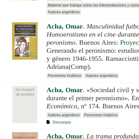
Material que trabaja sobre las interpretaciones y corri
Autores argentinos
Acha, Omar
.
Masculinidad futbol
Homoerotismo en el cine durante
peronismo
. Buenos Aires:
Proyec
Generando el peronismo: estudios 
y género 1946-1955. Ramacciotti,
Adriana(Comp).
Peronismo histórico
Autores argentinos
Acha, Omar
.
«Sociedad civil y s
Sin imagen
de portada
durante el primer peronismo». E
Económico
, nº 174. Buenos Aire
Autores argentinos
Peronismo histórico
Descargas
Acha, Omar
.
La trama profunda.