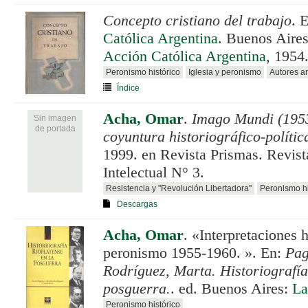
Concepto cristiano del trabajo
. 
Católica Argentina
. Buenos Aire
Acción Católica Argentina
, 1954
Peronismo histórico
Iglesia y peronismo
Autores a
Índice
Acha, Omar
.
Imago Mundi (195
Sin imagen
de portada
coyuntura historiográfico-polític
1999. en Revista Prismas. Revist
Intelectual N° 3.
Resistencia y "Revolución Libertadora"
Peronismo hi
Descargas
Acha, Omar
.
«Interpretaciones h
peronismo 1955-1960. ». En:
Pag
Rodríguez, Marta. Historiografía
posguerra.
. ed. Buenos Aires:
La
Peronismo histórico