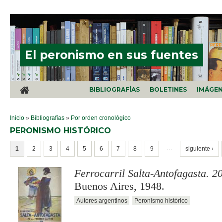
Pasar al contenido principal
El peronismo en sus fuentes
BIBLIOGRAFÍAS
BOLETINES
IMÁGE
SE ENCUENTRA USTED AQUÍ
Inicio
»
Bibliografías
»
Por orden cronológico
PERONISMO HISTÓRICO
PÁGINAS
…
1
2
3
4
5
6
7
8
9
siguiente ›
Ferrocarril Salta-Antofagasta. 2
Buenos Aires, 1948.
Autores argentinos
Peronismo histórico