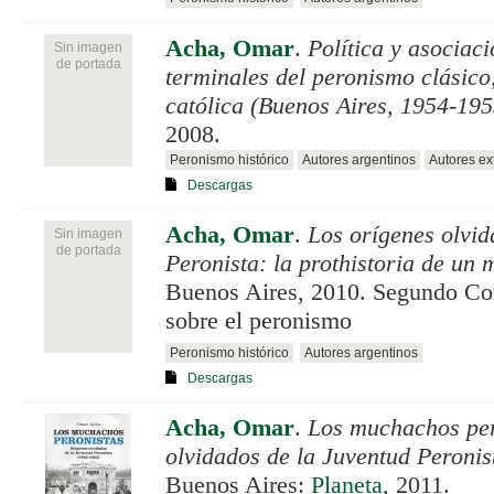
Acha, Omar
.
Política y asociac
Sin imagen
de portada
terminales del peronismo clásico,
católica (Buenos Aires, 1954-195
2008.
Peronismo histórico
Autores argentinos
Autores ex
Descargas
Acha, Omar
.
Los orígenes olvid
Sin imagen
de portada
Peronista: la prothistoria de un 
Buenos Aires, 2010. Segundo Co
sobre el peronismo
Peronismo histórico
Autores argentinos
Descargas
Acha, Omar
.
Los muchachos per
olvidados de la Juventud Peronis
Buenos Aires:
Planeta
, 2011.