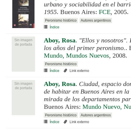
urbano y sociabilidad en el barr
1955
. Buenos Aires:
FCE
, 2005.
Peronismo histórico
Autores argentinos
Índice
Aboy, Rosa
.
"Ellos y nosotros".
Sin imagen
de portada
los años del primer peronismo.
.
Mundo, Mundos Nuevos
, 2008.
Peronismo histórico
Índice
Link externo
Aboy, Rosa
.
Ciudad, espacio dom
Sin imagen
de portada
de habitar en Buenos Aires en l
mirada de los departamentos par
Buenos Aires:
Mundo Nuevo, N
Peronismo histórico
Autores argentinos
Índice
Link externo