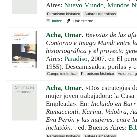
Aires:
Nuevo Mundo, Mundos N
Peronismo histórico
Autores argentinos
Índice
Link externo
Acha, Omar
.
Revistas de las af
Contorno e Imago Mundi entre l
historiográfica y el proyecto gen
Aires:
Paradiso
, 2007. en El per
1955). Descamisados, gorilas y c
Campo intelectual
Peronismo histórico
Autores arg
Acha, Omar
.
«Dos estrategias d
Sin imagen
de portada
mujer joven trabajadora: la Casa 
Empleada». En:
Incluido en Barr
Ramacciotti, Karina; Valobra, A
Eva Perón y las mujeres: entre l
inclusión.
. ed. Buenos Aires:
Bi
Peronismo histórico
Autores argentinos