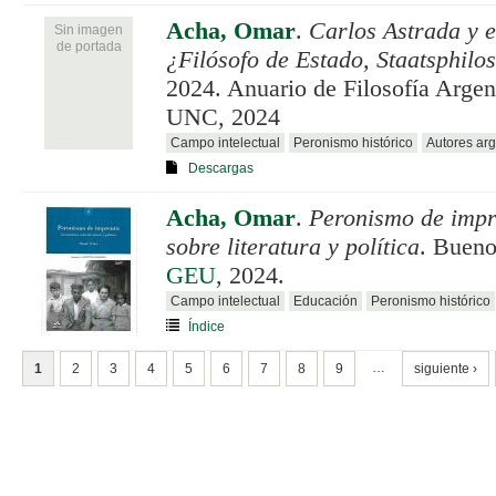
Acha, Omar
.
Carlos Astrada y e
Sin imagen
de portada
¿Filósofo de Estado, Staatsphilo
2024. Anuario de Filosofía Argen
UNC, 2024
Campo intelectual
Peronismo histórico
Autores arg
Descargas
Acha, Omar
.
Peronismo de impr
sobre literatura y política
. Bueno
GEU
, 2024.
Campo intelectual
Educación
Peronismo histórico
Índice
PÁGINAS
…
1
2
3
4
5
6
7
8
9
siguiente ›