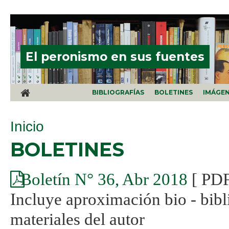
Pasar al contenido principal
El peronismo en sus fuentes
BIBLIOGRAFÍAS
BOLETINES
IMÁGE
SE ENCUENTRA USTED AQUÍ
Inicio
BOLETINES
Boletín N° 36, Abr 2018
[ PD
Incluye aproximación bio - bibl
materiales del autor