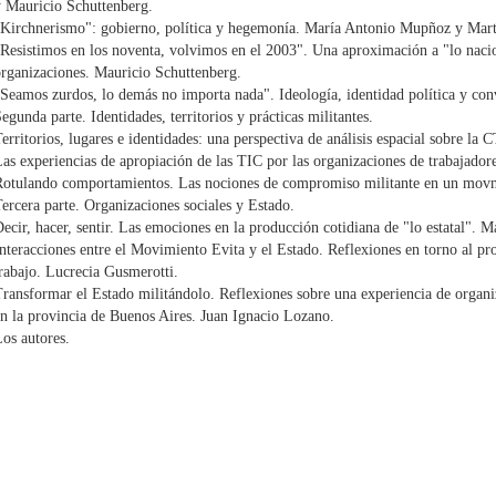
 Mauricio Schuttenberg.
"Kirchnerismo": gobierno, política y hegemonía. María Antonio Mupñoz y Mar
Resistimos en los noventa, volvimos en el 2003". Una aproximación a "lo nacion
rganizaciones. Mauricio Schuttenberg.
Seamos zurdos, lo demás no importa nada". Ideología, identidad política y conv
egunda parte. Identidades, territorios y prácticas militantes.
erritorios, lugares e identidades: una perspectiva de análisis espacial sobre l
as experiencias de apropiación de las TIC por las organizaciones de trabajador
Rotulando comportamientos. Las nociones de compromiso militante en un movm
ercera parte. Organizaciones sociales y Estado.
ecir, hacer, sentir. Las emociones en la producción cotidiana de "lo estatal". 
nteracciones entre el Movimiento Evita y el Estado. Reflexiones en torno al p
rabajo. Lucrecia Gusmerotti.
ransformar el Estado militándolo. Reflexiones sobre una experiencia de organiz
n la provincia de Buenos Aires. Juan Ignacio Lozano.
os autores.