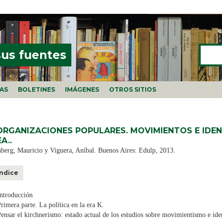
Buscar
FORMU
sus fuentes
ÍAS
BOLETINES
IMÁGENES
OTROS SITIOS
ORGANIZACIONES POPULARES. MOVIMIENTOS E IDEN
A..
erg, Mauricio y Viguera, Aníbal. Buenos Aires: Edulp, 2013.
Índice
ntroducción
rimera parte. La política en la era K.
ensar el kirchnerismo: estado actual de los estudios sobre movimientismo e ide