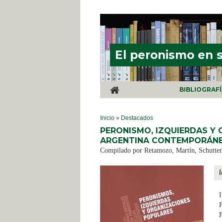
Pasar al contenido principal
El peronismo en 
BIBLIOGRAF
SE ENCUENTRA USTED AQUÍ
Inicio
»
Destacados
PERONISMO, IZQUIERDAS Y 
ARGENTINA CONTEMPORÁNE
Compilado por Retamozo, Martín, Schuttenb
I
P
P