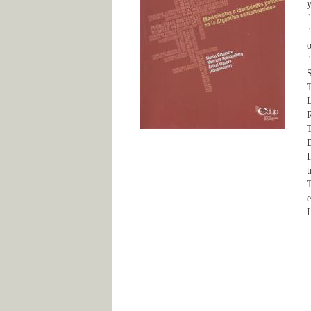
y
"
o
"
S
T
L
T
D
I
t
T
e
L