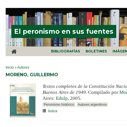
Pasar al contenido principal
El peronismo en sus fuentes
BIBLIOGRAFÍAS
BOLETINES
IMÁGE
SE ENCUENTRA USTED AQUÍ
Inicio
»
Autores
MORENO, GUILLERMO
Textos completos de la Constitución Nacio
Buenos Aires de 1949
. Compilado por
Mor
Aires:
Edulp
, 2005.
Peronismo histórico
Autores argentinos
Índice