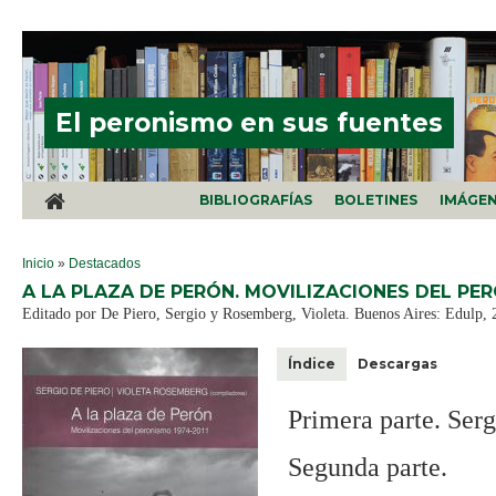
Pasar al contenido principal
El peronismo en sus fuentes
BIBLIOGRAFÍAS
BOLETINES
IMÁGE
SE ENCUENTRA USTED AQUÍ
Inicio
»
Destacados
A LA PLAZA DE PERÓN. MOVILIZACIONES DEL PER
Editado por De Piero, Sergio y Rosemberg, Violeta. Buenos Aires: Edulp, 
Índice
Descargas
Primera parte. Serg
Segunda parte.