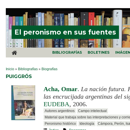
Pasar al contenido principal
El peronismo en sus fuentes
BIBLIOGRAFÍAS
BOLETINES
IMÁGE
SE ENCUENTRA USTED AQUÍ
Inicio
»
Bibliografías
»
Biografías
PUIGGRÓS
Acha, Omar
.
La nación futura. 
las encrucijada argentinas del si
EUDEBA
, 2006.
Autores argentinos
Campo intelectual
Material que trabaja sobre las interpretaciones y corri
Peronismo histórico
Ideología
Cámpora, Perón, Is