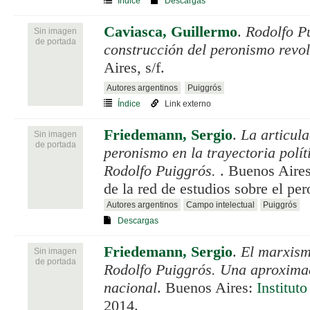
Índice
Descargas
Caviasca, Guillermo
.
Rodolfo Pu
Sin imagen
de portada
construcción del peronismo revo
Aires, s/f.
Autores argentinos
Puiggrós
Índice
Link externo
Friedemann, Sergio
.
La articul
Sin imagen
de portada
peronismo en la trayectoria políti
Rodolfo Puiggrós.
. Buenos Aires
de la red de estudios sobre el pe
Autores argentinos
Campo intelectual
Puiggrós
Descargas
Friedemann, Sergio
.
El marxism
Sin imagen
de portada
Rodolfo Puiggrós. Una aproximac
nacional
. Buenos Aires:
Institu
2014.