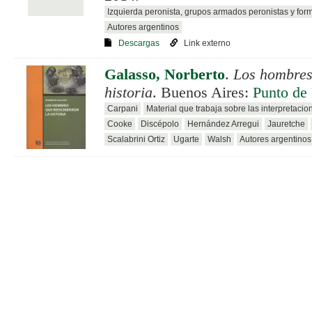
Izquierda peronista, grupos armados peronistas y for
Autores argentinos
Descargas
Link externo
Galasso, Norberto
.
Los hombres 
historia
. Buenos Aires:
Punto de
Carpani
Material que trabaja sobre las interpretacion
Cooke
Discépolo
Hernández Arregui
Jauretche
Scalabrini Ortiz
Ugarte
Walsh
Autores argentinos