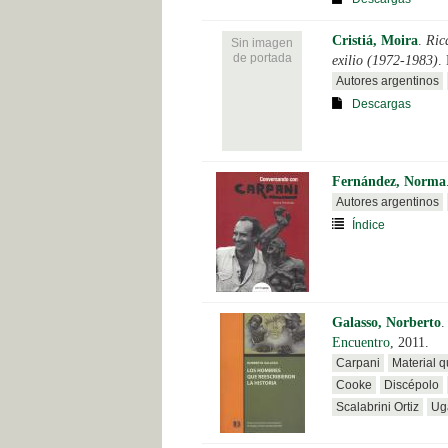
Cristiá, Moira
.
Ric
Sin imagen
de portada
exilio (1972-1983)
.
Autores argentinos
Descargas
Fernández, Norma
Autores argentinos
Índice
Galasso, Norberto
Encuentro
, 2011.
Carpani
Material q
Cooke
Discépolo
Scalabrini Ortiz
Ug