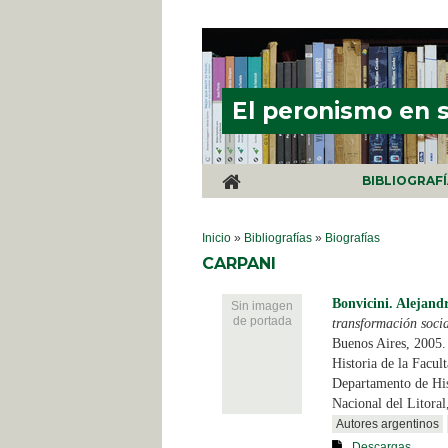
Pasar al contenido principal
El peronismo en 
BIBLIOGRAF
SE ENCUENTRA USTED AQUÍ
Inicio
»
Bibliografías
»
Biografías
CARPANI
Bonvicini. Alejand
Sin imagen
de portada
transformación soci
Buenos Aires, 2005.
Historia de la Facu
Departamento de His
Nacional del Litoral
Autores argentinos
Descargas