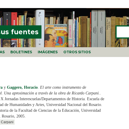
Buscar
FORMU
sus fuentes
ÍAS
BOLETINES
IMÁGENES
OTROS SITIOS
ra
y
Gaggero, Horacio
.
El arte como instrumento de
al. Una aproximación a través de la obra de Ricardo Carpani.
.
 X Jornadas Interescuelas/Departamentos de Historia. Escuela de
ltad de Humanidades y Artes, Universidad Nacional del Rosario.
toria de la Facultad de Ciencias de la Educación, Universidad
, Rosario, 2005.
Carpani