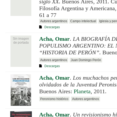
siglo XX
. Buenos Aires, 2011. C
Filosofía Argentina y Americana, 
61 a 77
Autores argentinos
Campo intelectual
Iglesia y pe
Descargas
Acha, Omar
.
LA BIOGRAFÍA D
Sin imagen
de portada
POPULISMO ARGENTINO: EL 
“HISTORIA DE PERÓN”
. Bueno
Autores argentinos
Juan Domingo Perón
Descargas
Acha, Omar
.
Los muchachos per
olvidados de la Juventud Peronis
Buenos Aires:
Planeta
, 2011.
Peronismo histórico
Autores argentinos
Acha, Omar
.
Un revisionismo hi