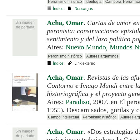
Peronismo histórico
Ideología
Cámpora, Perón, Is
Índice
Descargas
Acha, Omar
.
Cartas de amor en
Sin imagen
de portada
peronista: construcciones epistol
sentimiento y del lazo político po
Aires:
Nuevo Mundo, Mundos N
Peronismo histórico
Autores argentinos
Índice
Link externo
Acha, Omar
.
Revistas de las af
Contorno e Imago Mundi entre l
historiográfica y el proyecto gen
Aires:
Paradiso
, 2007. en El per
1955). Descamisados, gorilas y c
Campo intelectual
Peronismo histórico
Autores arg
Acha, Omar
.
«Dos estrategias d
Sin imagen
de portada
mujer joven trabajadora: la Casa 