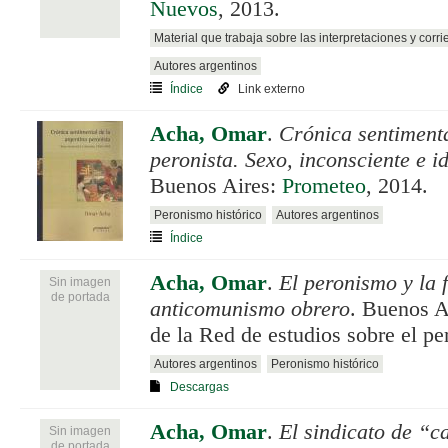
Nuevos
, 2013.
Material que trabaja sobre las interpretaciones y corri
Autores argentinos
Índice
Link externo
Acha, Omar
.
Crónica sentimenta
peronista. Sexo, inconsciente e 
Buenos Aires:
Prometeo
, 2014.
Peronismo histórico
Autores argentinos
Índice
Acha, Omar
.
El peronismo y la f
Sin imagen
de portada
anticomunismo obrero
. Buenos A
de la Red de estudios sobre el p
Autores argentinos
Peronismo histórico
Descargas
Acha, Omar
.
El sindicato de “ca
Sin imagen
de portada