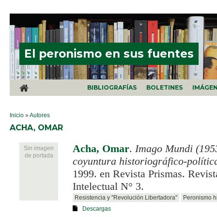
Pasar al contenido principal
El peronismo en sus fuentes
BIBLIOGRAFÍAS
BOLETINES
IMÁGE
SE ENCUENTRA USTED AQUÍ
Inicio
»
Autores
ACHA, OMAR
Acha, Omar
.
Imago Mundi (195
Sin imagen
de portada
coyuntura historiográfico-polític
1999. en Revista Prismas. Revist
Intelectual N° 3.
Resistencia y "Revolución Libertadora"
Peronismo hi
Descargas