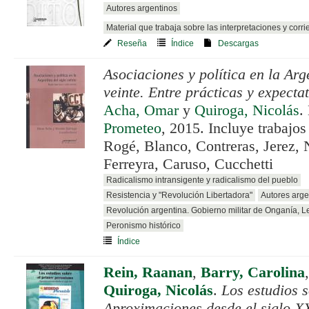
Autores argentinos
Material que trabaja sobre las interpretaciones y corri
Reseña
Índice
Descargas
Asociaciones y política en la Arg
veinte. Entre prácticas y expecta
Acha, Omar
y
Quiroga, Nicolás
.
Prometeo
, 2015. Incluye trabajo
Rogé, Blanco, Contreras, Jerez, Ni
Ferreyra, Caruso, Cucchetti
Radicalismo intransigente y radicalismo del pueblo
Resistencia y "Revolución Libertadora"
Autores arge
Revolución argentina. Gobierno militar de Onganía, 
Peronismo histórico
Índice
Rein, Raanan
,
Barry, Carolina
Quiroga, Nicolás
.
Los estudios 
Aproximaciones desde el siglo XX