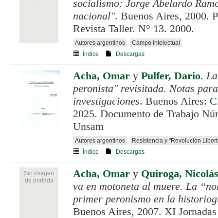
socialismo: Jorge Abelardo Ramo
nacional"
. Buenos Aires, 2000. P
Revista Taller. N° 13. 2000.
Autores argentinos
Campo intelectual
Índice
Descargas
Acha, Omar
y
Pulfer, Dario
.
La
peronista" revisitada. Notas par
investigaciones
. Buenos Aires:
C
2025. Documento de Trabajo Núm
Unsam
Autores argentinos
Resistencia y "Revolución Liber
Índice
Descargas
Acha, Omar
y
Quiroga, Nicolá
Sin imagen
de portada
va en motoneta al muere. La “no
primer peronismo en la historiogr
Buenos Aires, 2007. XI Jornadas