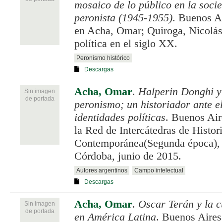
mosaico de lo público en la socie
peronista (1945-1955)
. Buenos A
en Acha, Omar; Quiroga, Nicolás
política en el siglo XX.
Peronismo histórico
Descargas
Acha, Omar
.
Halperin Donghi y
Sin imagen
de portada
peronismo; un historiador ante el
identidades políticas
. Buenos Air
la Red de Intercátedras de Histo
Contemporánea(Segunda época), 
Córdoba, junio de 2015.
Autores argentinos
Campo intelectual
Descargas
Acha, Omar
.
Oscar Terán y la cu
Sin imagen
de portada
en América Latina
. Buenos Aires