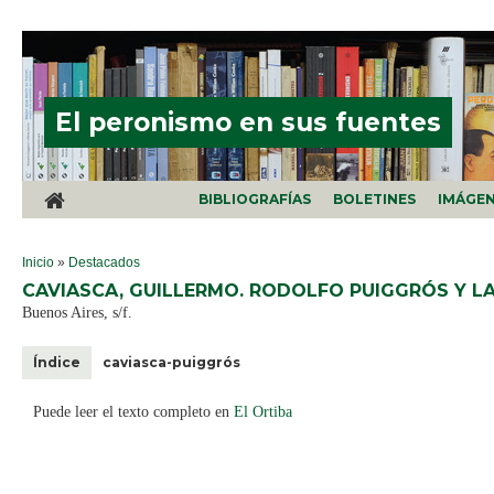
Pasar al contenido principal
El peronismo en sus fuentes
BIBLIOGRAFÍAS
BOLETINES
IMÁGE
SE ENCUENTRA USTED AQUÍ
Inicio
»
Destacados
CAVIASCA, GUILLERMO. RODOLFO PUIGGRÓS Y L
Buenos Aires, s/f.
Índice
caviasca-puiggrós
Puede leer el texto completo en
El Ortiba