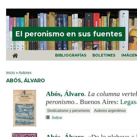
Pasar al contenido principal
El peronismo en sus fuentes
BIBLIOGRAFÍAS
BOLETINES
IMÁGE
SE ENCUENTRA USTED AQUÍ
Inicio
»
Autores
ABÓS, ÁLVARO
Abós, Álvaro
.
La columna verteb
peronismo.
. Buenos Aires:
Legas
Sindicalismo y peronismo
Autores argentinos
Índice