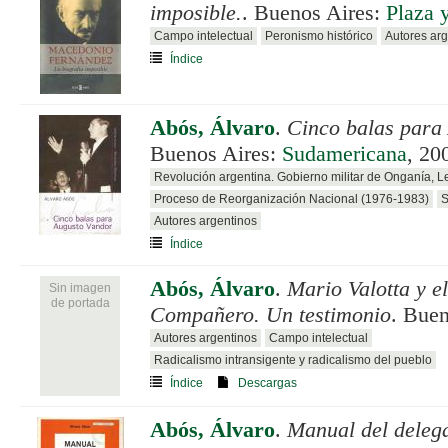
imposible.
. Buenos Aires:
Plaza 
Campo intelectual
Peronismo histórico
Autores arg
Índice
Abós, Álvaro
.
Cinco balas para
Buenos Aires:
Sudamericana
, 20
Revolución argentina. Gobierno militar de Onganía, 
Proceso de Reorganización Nacional (1976-1983)
S
Autores argentinos
Índice
Abós, Álvaro
.
Mario Valotta y e
Sin imagen
de portada
Compañero. Un testimonio
. Buen
Autores argentinos
Campo intelectual
Radicalismo intransigente y radicalismo del pueblo
Índice
Descargas
Abós, Álvaro
.
Manual del deleg