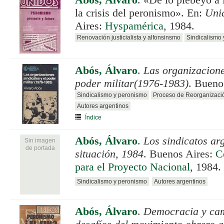
Abós, Álvaro
.
«De lo plebeyo a 
la crisis del peronismo». En:
Uni
Aires:
Hyspamérica
, 1984.
Renovación justicialista y alfonsinsmo
Sindicalismo
Abós, Álvaro
.
Las organizacione
poder militar(1976-1983)
. Bueno
Sindicalismo y peronismo
Proceso de Reorganizaci
Autores argentinos
Índice
Abós, Álvaro
.
Los sindicatos ar
Sin imagen
de portada
situación, 1984
. Buenos Aires:
C
para el Proyecto Nacional
, 1984.
Sindicalismo y peronismo
Autores argentinos
Abós, Álvaro
.
Democracia y cam