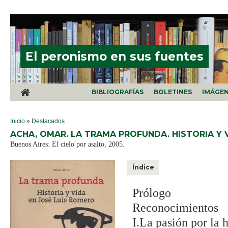
Pasar al contenido principal
El peronismo en sus fuentes
BIBLIOGRAFÍAS
BOLETINES
IMÁGE
SE ENCUENTRA USTED AQUÍ
Inicio
»
Destacados
ACHA, OMAR. LA TRAMA PROFUNDA. HISTORIA Y V
Buenos Aires: El cielo por asalto, 2005.
Índice
Prólogo
Reconocimientos
I.La pasión por la h