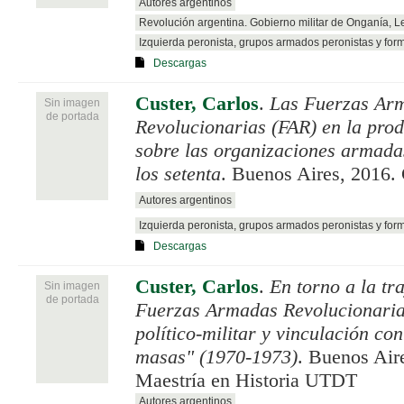
Autores argentinos
Revolución argentina. Gobierno militar de Onganía, 
Izquierda peronista, grupos armados peronistas y for
Descargas
Custer, Carlos
.
Las Fuerzas Ar
Sin imagen
de portada
Revolucionarias (FAR) en la prod
sobre las organizaciones armada
los setenta
. Buenos Aires, 2016. 
Autores argentinos
Izquierda peronista, grupos armados peronistas y for
Descargas
Custer, Carlos
.
En torno a la tr
Sin imagen
de portada
Fuerzas Armadas Revolucionaria
político-militar y vinculación co
masas" (1970-1973)
. Buenos Aire
Maestría en Historia UTDT
Autores argentinos