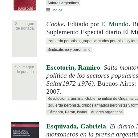
Autores argentinos
Índice
Cooke
. Editado por
El Mundo
. B
Sin imagen
de portada
Suplemento Especial diario El M
Izquierda peronista, grupos armados peronistas y for
Sindicalismo y peronismo
Escotorin, Ramiro
.
Salta monto
Sin imagen
de portada
política de los sectores populare
Salta(1972-1976)
. Buenos Aires:
2007.
Revolución argentina. Gobierno militar de Onganía, 
Izquierda peronista, grupos armados peronistas y for
Cámpora, Perón, Isabel
Autores argentinos
Esquivada, Gabriela
.
El diario 
montoneros en la prensa argenti