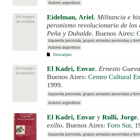
Autores argentinos
Eidelman, Ariel
.
Militancia e his
Sin imagen
de portada
peronismo revolucionario de los
Peña y Duhalde
. Buenos Aires:
Izquierda peronista, grupos armados peronistas y for
Autores argentinos
Descargas
El Kadri, Envar
.
Ernesto Gueva
Sin imagen
de portada
Buenos Aires:
Centro Cultural E
1999.
Izquierda peronista, grupos armados peronistas y for
Autores argentinos
El Kadri, Envar
y
Rulli, Jorge
exilio
. Buenos Aires:
Foro Sur
, 1
Izquierda peronista, grupos armados peronistas y for