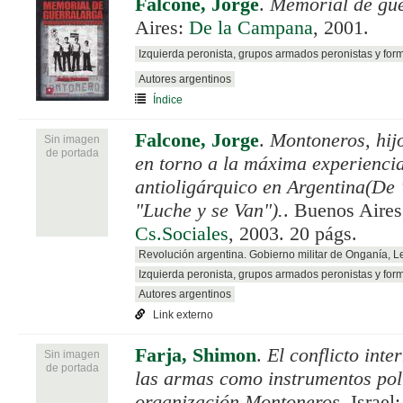
Falcone, Jorge
.
Memorial de gue
Aires:
De la Campana
, 2001.
Izquierda peronista, grupos armados peronistas y for
Autores argentinos
Índice
Falcone, Jorge
.
Montoneros, hijo
Sin imagen
de portada
en torno a la máxima experienci
antioligárquico en Argentina(De 
"Luche y se Van").
. Buenos Aire
Cs.Sociales
, 2003. 20 págs.
Revolución argentina. Gobierno militar de Onganía, 
Izquierda peronista, grupos armados peronistas y for
Autores argentinos
Link externo
Farja, Shimon
.
El conflicto inte
Sin imagen
de portada
las armas como instrumentos polí
organización Montoneros
. Israel