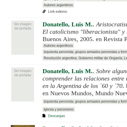
Autores argentinos
Link externo
Donatello, Luis M.
.
Aristocratis
Sin imagen
de portada
El catolicismo "liberacionista" 
Buenos Aires, 2005. en Revista 
Autores argentinos
Izquierda peronista, grupos armados peronistas y for
Revolución argentina. Gobierno militar de Onganía, 
Donatello, Luis M.
.
Sobre algun
Sin imagen
de portada
comprender las relaciones entre r
en la Argentina de los ´60 y ´70
.
en Nuevos Mundos, Mundo Nuev
Izquierda peronista, grupos armados peronistas y for
Iglesia y peronismo
Descargas