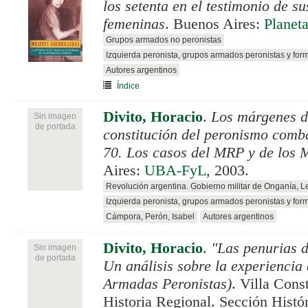
los setenta en el testimonio de s
femeninas
. Buenos Aires:
Planet
Grupos armados no peronistas
Izquierda peronista, grupos armados peronistas y for
Autores argentinos
Índice
Divito, Horacio
.
Los márgenes d
Sin imagen
de portada
constitución del peronismo comba
70. Los casos del MRP y de los 
Aires:
UBA-FyL
, 2003.
Revolución argentina. Gobierno militar de Onganía, 
Izquierda peronista, grupos armados peronistas y for
Cámpora, Perón, Isabel
Autores argentinos
Divito, Horacio
.
"Las penurias d
Sin imagen
de portada
Un análisis sobre la experiencia
Armadas Peronistas)
. Villa Cons
Historia Regional. Sección Histó