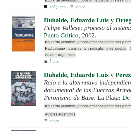
Izquierda peronista, grupos armados peronistas y for
Imágenes
Índice
Duhalde, Eduardo Luis
y
Orteg
Felipe Vallese: proceso al sistem
Punto Crítico
, 2002.
Izquierda peronista, grupos armados peronistas y for
Radicalismo intransigente y radicalismo del pueblo
Autores argentinos
Índice
Duhalde, Eduardo Luis
y
Perez
Ralo a la alternativa independien
documental de las Fuerzas Armad
Peronismo de Base
. La Plata:
De
Izquierda peronista, grupos armados peronistas y for
Autores argentinos
Índice