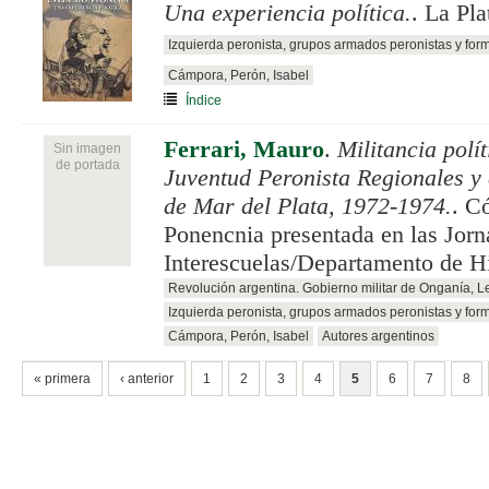
Una experiencia política.
. La Pla
Izquierda peronista, grupos armados peronistas y for
Cámpora, Perón, Isabel
Índice
Ferrari, Mauro
.
Militancia polít
Sin imagen
de portada
Juventud Peronista Regionales y
de Mar del Plata, 1972-1974.
. C
Ponencnia presentada en las Jorn
Interescuelas/Departamento de Hi
Revolución argentina. Gobierno militar de Onganía, 
Izquierda peronista, grupos armados peronistas y for
Cámpora, Perón, Isabel
Autores argentinos
PÁGINAS
« primera
‹ anterior
1
2
3
4
5
6
7
8