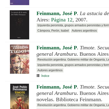
Feinmann, José P
.
La astucia de
Aires:
Página 12
, 2007.
Izquierda peronista, grupos armados peronistas y for
Cámpora, Perón, Isabel
Autores argentinos
Feinmann, José P
.
Timote. Secue
general Aramburu
. Buenos Aire
Revolución argentina. Gobierno militar de Onganía, 
Izquierda peronista, grupos armados peronistas y for
Autores argentinos
Índice
Feinmann, José P
.
Timote. Secue
general Aramburu
. Buenos Aire
novelas. Biblioteca Feinmann.
Revolución argentina. Gobierno militar de Onganía, 