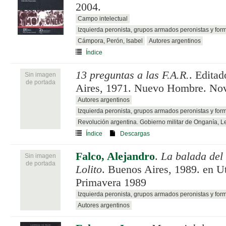
2004.
Campo intelectual
Izquierda peronista, grupos armados peronistas y for
Cámpora, Perón, Isabel
Autores argentinos
Índice
13 preguntas a las F.A.R.
. Edita
Sin imagen
de portada
Aires, 1971. Nuevo Hombre. No
Autores argentinos
Izquierda peronista, grupos armados peronistas y for
Revolución argentina. Gobierno militar de Onganía, 
Índice
Descargas
Falco, Alejandro
.
La balada del
Sin imagen
de portada
Lolito
. Buenos Aires, 1989. en U
Primavera 1989
Izquierda peronista, grupos armados peronistas y for
Autores argentinos