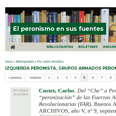
Pasar al contenido principal
El peronismo en sus fuentes
BIBLIOGRAFÍAS
BOLETINES
IMÁGE
SE ENCUENTRA USTED AQUÍ
Inicio
»
Bibliografías
»
Por orden temático
IZQUIERDA PERONISTA, GRUPOS ARMADOS PERON
PÁGINAS
« primera
‹ anterior
1
2
3
4
5
6
7
8
Custer, Carlos
.
Del “Che” a Per
Sin imagen
de portada
“peronización” de las Fuerzas 
Revolucionarias (FAR)
. Buenos A
ARCHIVOS, año V, nº 9, septiem