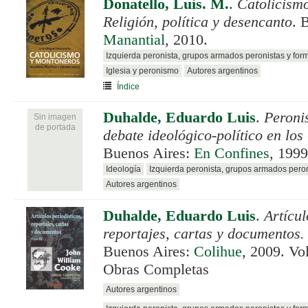
Donatello, Luis. M.
.
Catolicism
Religión, política y desencanto
. 
Manantial
, 2010.
Izquierda peronista, grupos armados peronistas y for
Iglesia y peronismo
Autores argentinos
Índice
Duhalde, Eduardo Luis
.
Peroni
Sin imagen
de portada
debate ideológico-político en lo
Buenos Aires:
En Confines
, 1999
Ideología
Izquierda peronista, grupos armados pero
Autores argentinos
Duhalde, Eduardo Luis
.
Artícul
reportajes, cartas y documentos
Buenos Aires:
Colihue
, 2009. Vo
Obras Completas
Autores argentinos