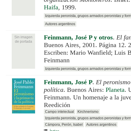
Haifa
, 1999.
Izquierda peronista, grupos armados peronistas y for
Autores argentinos
Feinmann, José P y otros
.
El fa
Sin imagen
de portada
Buenos Aires, 2001. Página 12. 
Escriben: Mario Wanfield; Luis B
Feinmann
Izquierda peronista, grupos armados peronistas y for
Feinmann, José P
.
El peronismo 
política
. Buenos Aires:
Planeta
. 
Feinmann. Un homenaje a la juve
Reedición
Campo intelectual
Kirchnerismo
Izquierda peronista, grupos armados peronistas y for
Cámpora, Perón, Isabel
Autores argentinos