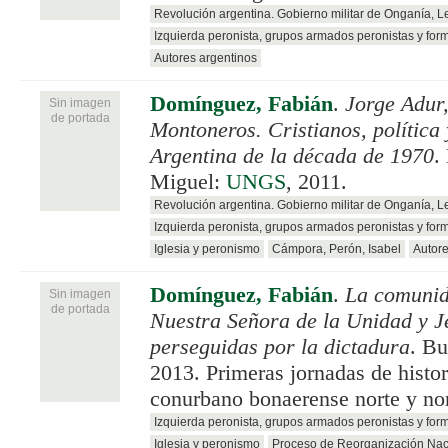
Revolución argentina. Gobierno militar de Onganía, 
Izquierda peronista, grupos armados peronistas y for
Autores argentinos
Domínguez, Fabián
.
Jorge Adur,
Sin imagen
de portada
Montoneros. Cristianos, política 
Argentina de la década de 1970
.
Miguel:
UNGS
, 2011.
Revolución argentina. Gobierno militar de Onganía, 
Izquierda peronista, grupos armados peronistas y for
Iglesia y peronismo
Cámpora, Perón, Isabel
Autore
Domínguez, Fabián
.
La comunid
Sin imagen
de portada
Nuestra Señora de la Unidad y Je
perseguidas por la dictadura
. B
2013. Primeras jornadas de histor
conurbano bonaerense norte y no
Izquierda peronista, grupos armados peronistas y for
Iglesia y peronismo
Proceso de Reorganización Nac