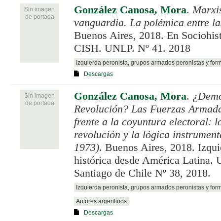
González Canosa, Mora
.
Marxi
Sin imagen
de portada
vanguardia. La polémica entre l
Buenos Aires, 2018. En Sociohis
CISH. UNLP. Nº 41. 2018
Izquierda peronista, grupos armados peronistas y for
Descargas
González Canosa, Mora
.
¿Demo
Sin imagen
de portada
Revolución? Las Fuerzas Armada
frente a la coyuntura electoral: l
revolución y la lógica instrument
1973)
. Buenos Aires, 2018. Izqu
histórica desde América Latina. 
Santiago de Chile Nº 38, 2018.
Izquierda peronista, grupos armados peronistas y for
Autores argentinos
Descargas