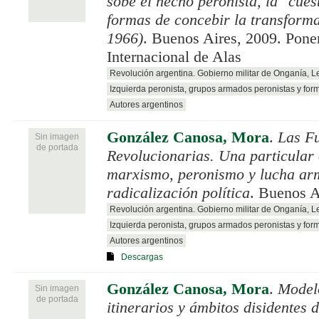
sobe el hecho peronista, la "cues
formas de concebir la transforma
1966)
. Buenos Aires, 2009. Pone
Internacional de Alas
Revolución argentina. Gobierno militar de Onganía, 
Izquierda peronista, grupos armados peronistas y for
Autores argentinos
González Canosa, Mora
.
Las F
Sin imagen
de portada
Revolucionarias. Una particular 
marxismo, peronismo y lucha ar
radicalización política
. Buenos A
Revolución argentina. Gobierno militar de Onganía, 
Izquierda peronista, grupos armados peronistas y for
Autores argentinos
Descargas
González Canosa, Mora
.
Model
Sin imagen
de portada
itinerarios y ámbitos disidentes