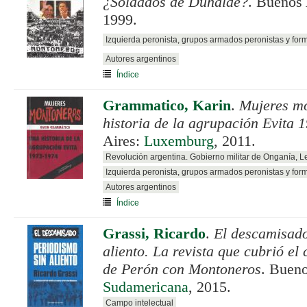
¿Soldados de Duhalde?
. Buenos
1999.
Izquierda peronista, grupos armados peronistas y for
Autores argentinos
Índice
Grammatico, Karin
.
Mujeres m
historia de la agrupación Evita 
Aires:
Luxemburg
, 2011.
Revolución argentina. Gobierno militar de Onganía, 
Izquierda peronista, grupos armados peronistas y for
Autores argentinos
Índice
Grassi, Ricardo
.
El descamisado
aliento. La revista que cubrió el 
de Perón con Montoneros
. Bueno
Sudamericana
, 2015.
Campo intelectual