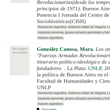
Revolucionarias(desde los tempr
principios de 1971)
. Buenos Air
Ponencia I Jornada del Centro de
Sociohistóricas(CISH)
Revolución argentina. Gobierno militar de Onganía, 
Izquierda peronista, grupos armados peronistas y for
Autores argentinos
González Canosa, Mara
.
Los an
Sin imagen
de portada
"Fuerzas Armadas Revolucionari
itinerario político-ideológico de
fundadores.
. La Plata:
UNLP
, 2
la política de Buenos Aires en e
Facultad de Humanidades y Cienc
UNLP
Revolución argentina. Gobierno militar de Onganía, 
Izquierda peronista, grupos armados peronistas y for
Autores argentinos
Descargas