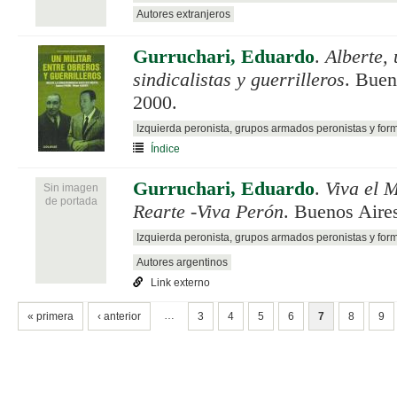
Autores extranjeros
Gurruchari, Eduardo
.
Alberte, 
sindicalistas y guerrilleros
. Buen
2000.
Izquierda peronista, grupos armados peronistas y for
Índice
Gurruchari, Eduardo
.
Viva el 
Sin imagen
de portada
Rearte -Viva Perón
. Buenos Aire
Izquierda peronista, grupos armados peronistas y for
Autores argentinos
Link externo
PÁGINAS
…
« primera
‹ anterior
3
4
5
6
7
8
9