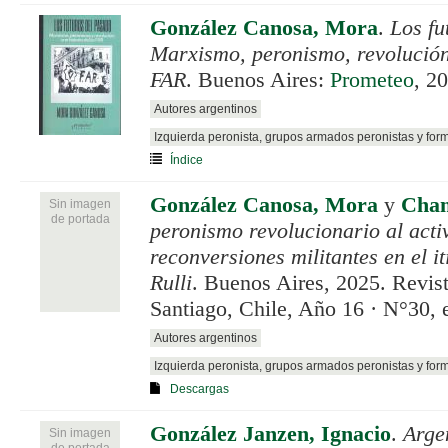
González Canosa, Mora
.
Los fu
Marxismo, peronismo, revolución:
FAR
. Buenos Aires:
Prometeo
, 2
Autores argentinos
Izquierda peronista, grupos armados peronistas y for
Índice
González Canosa, Mora
y
Cham
Sin imagen
de portada
peronismo revolucionario al acti
reconversiones militantes en el i
Rulli
. Buenos Aires, 2025. Revis
Santiago, Chile, Año 16 · N°30, 
Autores argentinos
Izquierda peronista, grupos armados peronistas y for
Descargas
González Janzen, Ignacio
.
Arge
Sin imagen
de portada