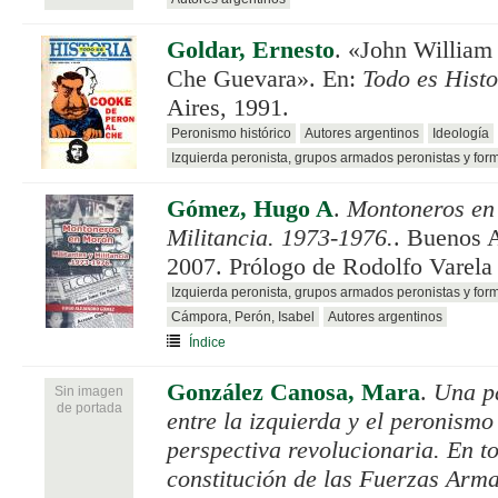
Goldar, Ernesto
.
«John William
Che Guevara». En:
Todo es Histo
Aires, 1991.
Peronismo histórico
Autores argentinos
Ideología
Izquierda peronista, grupos armados peronistas y for
Gómez, Hugo A
.
Montoneros en 
Militancia. 1973-1976.
. Buenos 
2007. Prólogo de Rodolfo Varela
Izquierda peronista, grupos armados peronistas y for
Cámpora, Perón, Isabel
Autores argentinos
Índice
González Canosa, Mara
.
Una pa
Sin imagen
de portada
entre la izquierda y el peronism
perspectiva revolucionaria. En to
constitución de las Fuerzas Arm