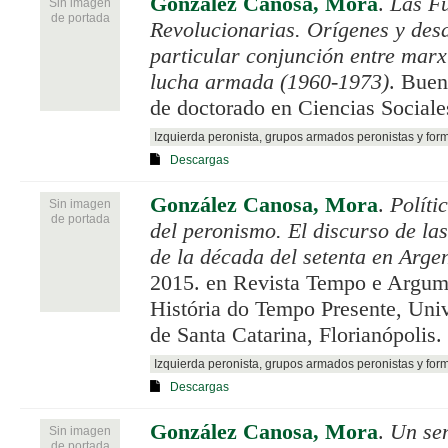
González Canosa, Mora
.
Las F
Sin imagen
de portada
Revolucionarias. Orígenes y desa
particular conjunción entre mar
lucha armada (1960-1973)
. Buen
de doctorado en Ciencias Social
Izquierda peronista, grupos armados peronistas y for
Descargas
González Canosa, Mora
.
Políti
Sin imagen
de portada
del peronismo. El discurso de la
de la década del setenta en Arge
2015. en Revista Tempo e Argum
História do Tempo Presente, Uni
de Santa Catarina, Florianópolis.
Izquierda peronista, grupos armados peronistas y for
Descargas
González Canosa, Mora
.
Un sen
Sin imagen
de portada