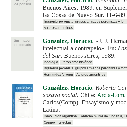
González, Horacio
.
Identidad. 
de portada
Buenos Aires, 1989. en Suplemen
las Cosas de Nuevo Sur. 11-6-89.
Izquierda peronista, grupos armados peronistas y for
Autores argentinos
González, Horacio
.
«J. J. Herná
Sin imagen
de portada
intelectual a contrapelo». En:
Las
del Sur
. Buenos Aires, 1989.
Ideología
Peronismo histórico
Izquierda peronista, grupos armados peronistas y for
Hernández Arregui
Autores argentinos
González, Horacio
.
Roberto Car
ensayo social
. Chile:
Arcis-Lom
,
Carlos(Comp). Ensayismo y mod
Latina.
Revolución argentina. Gobierno militar de Onganía, 
Campo intelectual