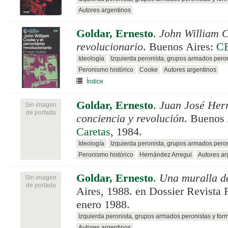
Autores argentinos
Goldar, Ernesto
.
John William C
revolucionario
. Buenos Aires:
C
Ideología
Izquierda peronista, grupos armados pero
Peronismo histórico
Cooke
Autores argentinos
Índice
Goldar, Ernesto
.
Juan José Her
Sin imagen
de portada
conciencia y revolución
. Buenos
Caretas
, 1984.
Ideología
Izquierda peronista, grupos armados pero
Peronismo histórico
Hernández Arregui
Autores ar
Goldar, Ernesto
.
Una muralla d
Sin imagen
de portada
Aires, 1988. en Dossier Revista 
enero 1988.
Izquierda peronista, grupos armados peronistas y for
Autores argentinos