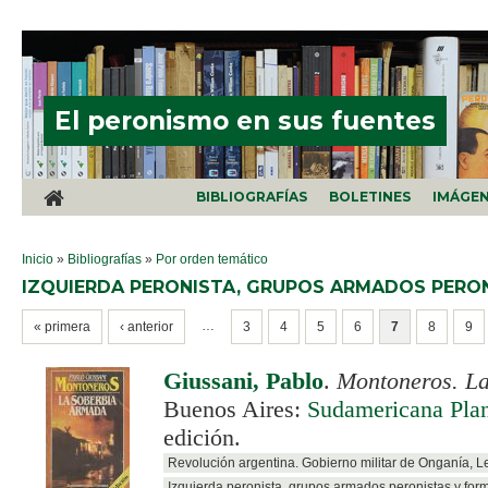
Pasar al contenido principal
El peronismo en sus fuentes
BIBLIOGRAFÍAS
BOLETINES
IMÁGE
SE ENCUENTRA USTED AQUÍ
Inicio
»
Bibliografías
»
Por orden temático
IZQUIERDA PERONISTA, GRUPOS ARMADOS PERON
PÁGINAS
…
« primera
‹ anterior
3
4
5
6
7
8
9
Giussani, Pablo
.
Montoneros. La
Buenos Aires:
Sudamericana Pla
edición.
Revolución argentina. Gobierno militar de Onganía, 
Izquierda peronista, grupos armados peronistas y for