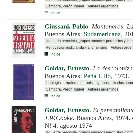
Cámpora, Perón, Isabel
Autores argentinos
Índice
Giussani, Pablo
.
Montoneros. L
Buenos Aires:
Sudamericana
, 20
Izquierda peronista, grupos armados peronistas y for
Renovación justicialista y alfonsinsmo
Autores argen
Índice
Goldar, Ernesto
.
La descoloniza
Buenos Aires:
Peña Lillo
, 1973.
Ideología
Izquierda peronista, grupos armados pero
Cámpora, Perón, Isabel
Autores argentinos
Índice
Goldar, Ernesto
.
El pensamiiento
J.W.Cooke
. Buenos Aires, 1974.
N! 4. agosto 1974
Izquierda peronista, grupos armados peronistas y for