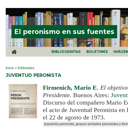
Pasar al contenido principal
El peronismo en sus fuentes
BIBLIOGRAFÍAS
BOLETINES
IMÁGE
SE ENCUENTRA USTED AQUÍ
Inicio
»
Editoriales
JUVENTUD PERONISTA
Firmenich, Mario E
.
El objetiv
Presidente
. Buenos Aires:
Juvent
Discurso del compañero Mario E
el acto de Juventud Peronista en 
el 22 de agosto de 1973.
Izquierda peronista, grupos armados peronistas y for