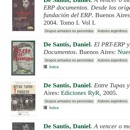
De Santis, Daniel
.
A vencer o mo
ERP documentos. Desde los oríge
fundación del ERP
. Buenos Aire
2004. Tomo I. Vol I.
Grupos armados no peronistas
Autores argentinos
De Santis, Daniel
.
El PRT-ERP y
Documentos
. Buenos Aires:
Nues
Grupos armados no peronistas
Autores argentinos
Índice
De Santis, Daniel
.
Entre Tupas y
Aires:
Ediciones RyR
, 2005.
Grupos armados no peronistas
Autores argentinos
Índice
De Santis, Daniel
.
A vencer o mo