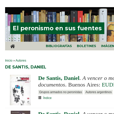
Pasar al contenido principal
El peronismo en sus fuentes
BIBLIOGRAFÍAS
BOLETINES
IMÁGE
SE ENCUENTRA USTED AQUÍ
Inicio
»
Autores
DE SANTIS, DANIEL
De Santis, Daniel
.
A vencer o m
documentos
. Buenos Aires:
EUD
Grupos armados no peronistas
Autores argentinos
Índice