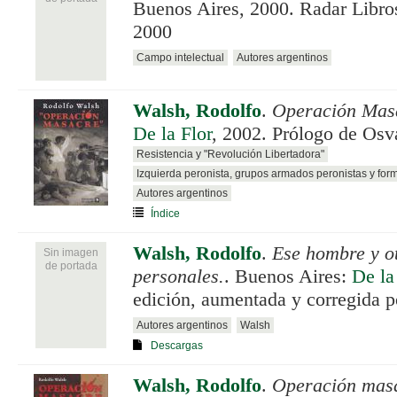
Buenos Aires, 2000. Radar Libro
2000
Campo intelectual
Autores argentinos
Walsh, Rodolfo
.
Operación Mas
De la Flor
, 2002. Prólogo de Osv
Resistencia y "Revolución Libertadora"
Izquierda peronista, grupos armados peronistas y for
Autores argentinos
Índice
Walsh, Rodolfo
.
Ese hombre y o
Sin imagen
de portada
personales.
. Buenos Aires:
De la
edición, aumentada y corregida p
Autores argentinos
Walsh
Descargas
Walsh, Rodolfo
.
Operación masa