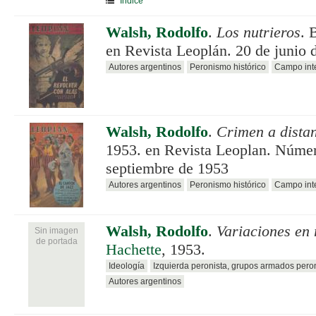
Índice
Walsh, Rodolfo
.
Los nutrieros
. 
en Revista Leoplán. 20 de junio 
Autores argentinos
Peronismo histórico
Campo inte
Walsh, Rodolfo
.
Crimen a dista
1953. en Revista Leoplan. Númer
septiembre de 1953
Autores argentinos
Peronismo histórico
Campo inte
Walsh, Rodolfo
.
Variaciones en 
Sin imagen
de portada
Hachette
, 1953.
Ideología
Izquierda peronista, grupos armados pero
Autores argentinos