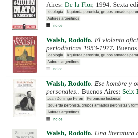
Aires:
De la Flor
, 1994. Sexta ed
Ideología
Izquierda peronista, grupos armados pero
Autores argentinos
Índice
Walsh, Rodolfo
.
El violento ofic
periodísticas 1953-1977
. Buenos
Ideología
Izquierda peronista, grupos armados pero
Autores argentinos
Índice
Walsh, Rodolfo
.
Ese hombre y o
personales.
. Buenos Aires:
Seix 
Juan Domingo Perón
Peronismo histórico
Izquierda peronista, grupos armados peronistas y for
Autores argentinos
Índice
Walsh, Rodolfo
.
Una literatura 
Sin imagen
de portada