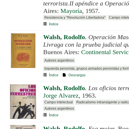
terrorista.II apéndice a Operac
Aires:
Mayoría
, 1957.
Resistencia y "Revolución Libertadora"
Campo intele
Índice
Walsh, Rodolfo
.
Operación Masa
Livraga con la prueba judicial q
Buenos Aires:
Continental Servic
Autores argentinos
Izquierda peronista, grupos armados peronistas y for
Índice
Descargas
Walsh, Rodolfo
.
Los oficios terr
Jorge Alvarez
, 1963.
Campo intelectual
Radicalismo intransigente y radi
Autores argentinos
Índice
Walsh, Rodolfo
.
Esa mujer
. Bue