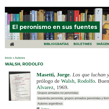
Pasar al contenido principal
El peronismo en sus fuentes
BIBLIOGRAFÍAS
BOLETINES
IMÁGE
SE ENCUENTRA USTED AQUÍ
Inicio
»
Autores
WALSH, RODOLFO
Masetti, Jorge
.
Los que luchan y
prólogo de
Walsh, Rodolfo
. Buen
Alvarez
, 1969.
Grupos armados no peronistas
Izquierda peronista, grupos armados peronistas y for
Autores argentinos