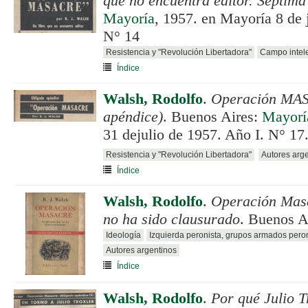
que no encuentra editor. Séptima
Mayoría
, 1957. en Mayoría 8 de 
N° 14
Resistencia y "Revolución Libertadora"
Campo intele
Índice
Walsh, Rodolfo
.
Operación MA
apéndice)
. Buenos Aires:
Mayorí
31 dejulio de 1957. Año I. N° 17
Resistencia y "Revolución Libertadora"
Autores arg
Índice
Walsh, Rodolfo
.
Operación Masa
no ha sido clausurado
. Buenos A
Ideología
Izquierda peronista, grupos armados pero
Autores argentinos
Índice
Walsh, Rodolfo
.
Por qué Julio T