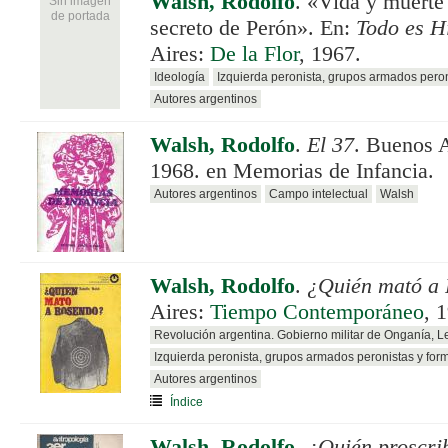
Walsh, Rodolfo
.
«Vida y muerte 
Sin imagen
de portada
secreto de Perón». En:
Todo es H
Aires:
De la Flor
, 1967.
Ideología
Izquierda peronista, grupos armados pero
Autores argentinos
Walsh, Rodolfo
.
El 37
. Buenos 
1968. en Memorias de Infancia.
Autores argentinos
Campo intelectual
Walsh
Walsh, Rodolfo
.
¿Quién mató a
Aires:
Tiempo Contemporáneo
, 
Revolución argentina. Gobierno militar de Onganía, 
Izquierda peronista, grupos armados peronistas y for
Autores argentinos
Índice
Walsh, Rodolfo
.
¿Quién proscri