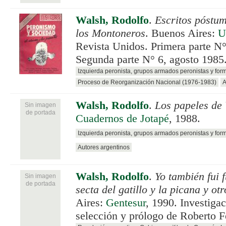
Walsh, Rodolfo
.
Escritos póstum
los Montoneros
. Buenos Aires:
U
Revista Unidos. Primera parte N° 
Segunda parte N° 6, agosto 1985
Izquierda peronista, grupos armados peronistas y for
Proceso de Reorganización Nacional (1976-1983)
A
Walsh, Rodolfo
.
Los papeles de
Sin imagen
de portada
Cuadernos de Jotapé
, 1988.
Izquierda peronista, grupos armados peronistas y for
Autores argentinos
Walsh, Rodolfo
.
Yo también fui f
Sin imagen
de portada
secta del gatillo y la picana y otr
Aires:
Gentesur
, 1990. Investigac
selección y prólogo de Roberto F