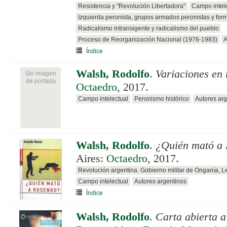
Resistencia y "Revolución Libertadora"
Campo intele
Izquierda peronista, grupos armados peronistas y for
Radicalismo intransigente y radicalismo del pueblo
Proceso de Reorganización Nacional (1976-1983)
A
Índice
Walsh, Rodolfo
.
Variaciones en 
Sin imagen
de portada
Octaedro
, 2017.
Campo intelectual
Peronismo histórico
Autores arg
Walsh, Rodolfo
.
¿Quién mató a
Aires:
Octaedro
, 2017.
Revolución argentina. Gobierno militar de Onganía, 
Campo intelectual
Autores argentinos
Índice
Walsh, Rodolfo
.
Carta abierta a