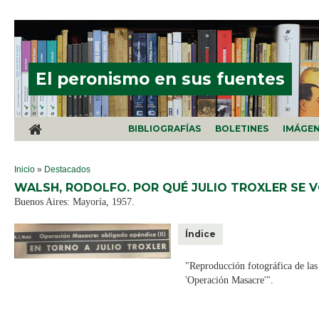
Pasar al contenido principal
El peronismo en sus fuentes
BIBLIOGRAFÍAS
BOLETINES
IMÁGE
SE ENCUENTRA USTED AQUÍ
Inicio
»
Destacados
WALSH, RODOLFO. POR QUÉ JULIO TROXLER SE V
Buenos Aires: Mayoría, 1957.
Índice
"Reproducción fotográfica de las
'Operación Masacre'".