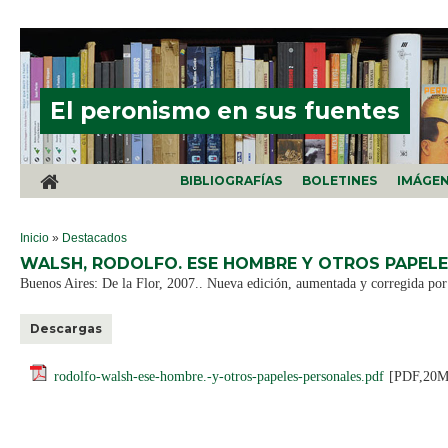
Pasar al contenido principal
El peronismo en sus fuentes
BIBLIOGRAFÍAS
BOLETINES
IMÁGE
SE ENCUENTRA USTED AQUÍ
Inicio
»
Destacados
WALSH, RODOLFO. ESE HOMBRE Y OTROS PAPELE
Buenos Aires: De la Flor, 2007.. Nueva edición, aumentada y corregida por
Descargas
rodolfo-walsh-ese-hombre.-y-otros-papeles-personales.pdf
[PDF,20