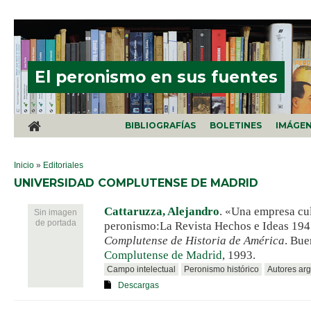
Pasar al contenido principal
El peronismo en sus fuentes
BIBLIOGRAFÍAS
BOLETINES
IMÁGE
SE ENCUENTRA USTED AQUÍ
Inicio
»
Editoriales
UNIVERSIDAD COMPLUTENSE DE MADRID
Cattaruzza, Alejandro
.
«Una empresa cul
Sin imagen
de portada
peronismo:La Revista Hechos e Ideas 19
Complutense de Historia de América
. Bue
Complutense de Madrid
, 1993.
Campo intelectual
Peronismo histórico
Autores arg
Descargas