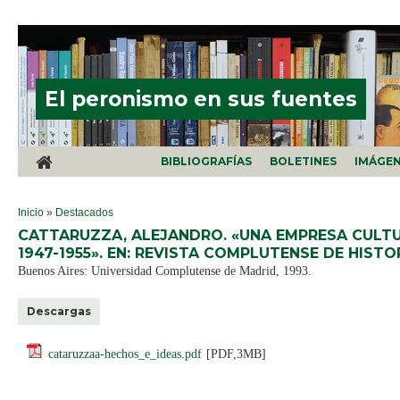
Pasar al contenido principal
El peronismo en sus fuentes
BIBLIOGRAFÍAS
BOLETINES
IMÁGE
SE ENCUENTRA USTED AQUÍ
Inicio
»
Destacados
CATTARUZZA, ALEJANDRO. «UNA EMPRESA CULTU
1947-1955». EN: REVISTA COMPLUTENSE DE HISTO
Buenos Aires: Universidad Complutense de Madrid, 1993.
Descargas
cataruzzaa-hechos_e_ideas.pdf
[PDF,3MB]