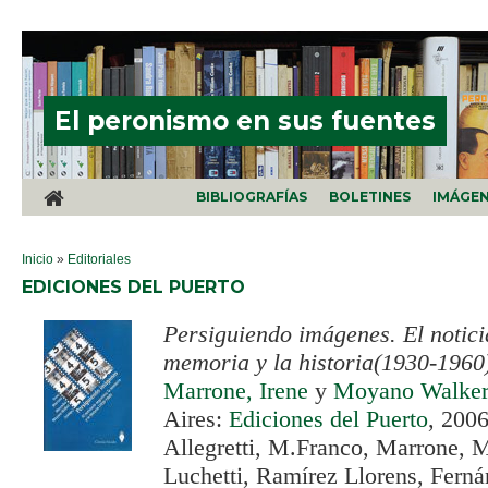
Pasar al contenido principal
El peronismo en sus fuentes
BIBLIOGRAFÍAS
BOLETINES
IMÁGE
SE ENCUENTRA USTED AQUÍ
Inicio
»
Editoriales
EDICIONES DEL PUERTO
Persiguiendo imágenes. El notici
memoria y la historia(1930-1960
Marrone, Irene
y
Moyano Walker
Aires:
Ediciones del Puerto
, 2006
Allegretti, M.Franco, Marrone, 
Luchetti, Ramírez Llorens, Fern