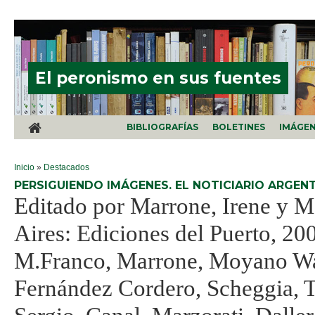
Pasar al contenido principal
El peronismo en sus fuentes
BIBLIOGRAFÍAS
BOLETINES
IMÁGE
SE ENCUENTRA USTED AQUÍ
Inicio
»
Destacados
PERSIGUIENDO IMÁGENES. EL NOTICIARIO ARGENTI
Editado por Marrone, Irene y 
Aires: Ediciones del Puerto, 200
M.Franco, Marrone, Moyano Wal
Fernández Cordero, Scheggia,