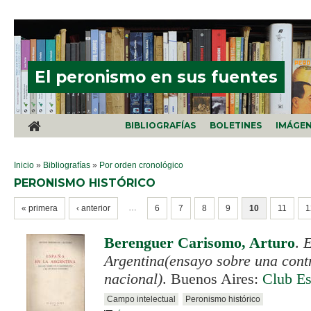
Pasar al contenido principal
El peronismo en sus fuentes
BIBLIOGRAFÍAS
BOLETINES
IMÁGE
SE ENCUENTRA USTED AQUÍ
Inicio
»
Bibliografías
»
Por orden cronológico
PERONISMO HISTÓRICO
PÁGINAS
…
« primera
‹ anterior
6
7
8
9
10
11
1
Berenguer Carisomo, Arturo
.
E
Argentina(ensayo sobre una contr
nacional)
. Buenos Aires:
Club Es
Campo intelectual
Peronismo histórico