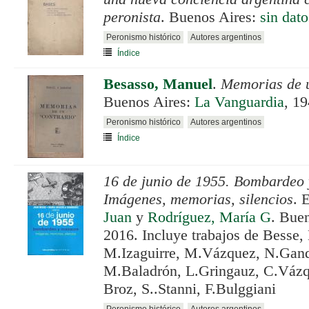
peronista
. Buenos Aires:
sin dato
Peronismo histórico
Autores argentinos
Índice
Besasso, Manuel
.
Memorias de 
Buenos Aires:
La Vanguardia
, 19
Peronismo histórico
Autores argentinos
Índice
16 de junio de 1955. Bombardeo 
Imágenes, memorias, silencios
. 
Juan
y
Rodríguez, María G
. Bue
2016. Incluye trabajos de Besse
M.Izaguirre, M.Vázquez, N.Gand
M.Baladrón, L.Gringauz, C.Váz
Broz, S..Stanni, F.Bulggiani
Peronismo histórico
Autores argentinos