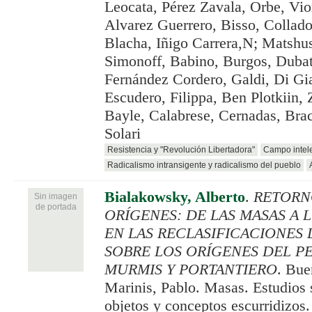
Leocata, Pérez Zavala, Orbe, Vior
Alvarez Guerrero, Bisso, Collado
Blacha, Iñigo Carrera,N; Matshus
Simonoff, Babino, Burgos, Dubatt
Fernández Cordero, Galdi, Di Gi
Escudero, Filippa, Ben Plotkiin,
Bayle, Calabrese, Cernadas, Bra
Solari
Resistencia y "Revolución Libertadora"
Campo intele
Radicalismo intransigente y radicalismo del pueblo
Bialakowsky, Alberto
.
RETORN
Sin imagen
de portada
ORÍGENES: DE LAS MASAS A 
EN LAS RECLASIFICACIONES 
SOBRE LOS ORÍGENES DEL P
MURMIS Y PORTANTIERO
. Bue
Marinis, Pablo. Masas. Estudios 
objetos y conceptos escurridizos.