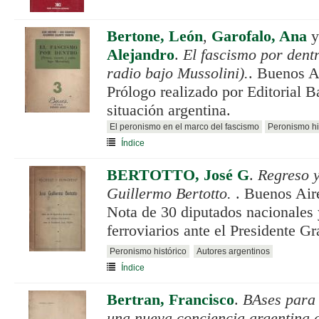
Bertone, León
,
Garofalo, Ana
Alejandro
.
El fascismo por dent
radio bajo Mussolini).
. Buenos A
Prólogo realizado por Editorial B
situación argentina.
El peronismo en el marco del fascismo
Peronismo hi
Índice
BERTOTTO, José G
.
Regreso y
Guillermo Bertotto.
. Buenos Air
Nota de 30 diputados nacionales 
ferroviarios ante el Presidente Gr
Peronismo histórico
Autores argentinos
Índice
Bertran, Francisco
.
BAses para 
una nueva conciencia argentina c