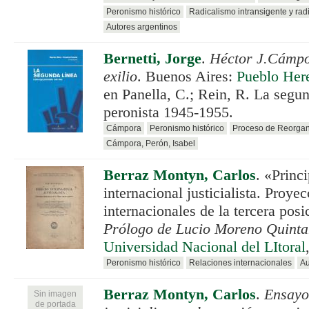
Peronismo histórico
Radicalismo intransigente y rad
Autores argentinos
Bernetti, Jorge
.
Héctor J.Cámpor
exilio
. Buenos Aires:
Pueblo Her
en Panella, C.; Rein, R. La segu
peronista 1945-1955.
Cámpora
Peronismo histórico
Proceso de Reorgan
Cámpora, Perón, Isabel
Berraz Montyn, Carlos
.
«Princi
internacional justicialista. Proye
internacionales de la tercera posi
Prólogo de Lucio Moreno Quint
Universidad Nacional del LItoral
Peronismo histórico
Relaciones internacionales
Au
Berraz Montyn, Carlos
.
Ensayo
Sin imagen
de portada