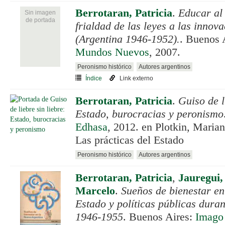
Berrotaran, Patricia
.
Educar al 
Sin imagen
de portada
frialdad de las leyes a las innov
(Argentina 1946-1952).
. Buenos 
Mundos Nuevos
, 2007.
Peronismo histórico
Autores argentinos
Índice
Link externo
Berrotaran, Patricia
.
Guiso de l
Estado, burocracias y peronismo
Edhasa
, 2012. en Plotkin, Mari
Las prácticas del Estado
Peronismo histórico
Autores argentinos
Berrotaran, Patricia
,
Jauregui,
Marcelo
.
Sueños de bienestar en
Estado y políticas públicas dura
1946-1955
. Buenos Aires:
Imago