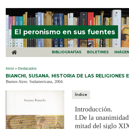
Pasar al contenido principal
El peronismo en sus fuentes
BIBLIOGRAFÍAS
BOLETINES
IMÁGE
SE ENCUENTRA USTED AQUÍ
Inicio
»
Destacados
BIANCHI, SUSANA. HISTORIA DE LAS RELIGIONES 
Buenos Aires: Sudamericana, 2004.
Índice
Introducción.
I.De la unanimidad 
mitad del siglo XIX