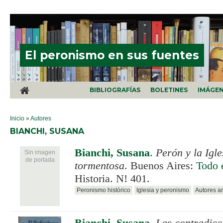
Pasar al contenido principal
El peronismo en sus fuentes
BIBLIOGRAFÍAS
BOLETINES
IMÁGE
SE ENCUENTRA USTED AQUÍ
Inicio
»
Autores
BIANCHI, SUSANA
Bianchi, Susana
.
Perón y la Igle
Sin imagen
de portada
tormentosa
. Buenos Aires:
Todo 
Historia. N! 401.
Peronismo histórico
Iglesia y peronismo
Autores a