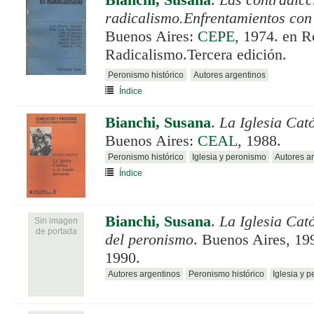
Bianchi, Susana
.
Las contradicc
radicalismo.Enfrentamientos con
Buenos Aires:
CEPE
, 1974. en R
Radicalismo.Tercera edición.
Peronismo histórico
Autores argentinos
Índice
Bianchi, Susana
.
La Iglesia Cat
Buenos Aires:
CEAL
, 1988.
Peronismo histórico
Iglesia y peronismo
Autores a
Índice
Bianchi, Susana
.
La Iglesia Cató
Sin imagen
de portada
del peronismo
. Buenos Aires, 19
1990.
Autores argentinos
Peronismo histórico
Iglesia y 