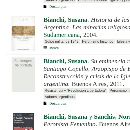
Autores argentinos
Campo intelectual
Iglesia y pe
Descargas
Bianchi, Susana
.
Historia de las
Argentina. Las minorías religios
Sudamericana
, 2004.
Golpe militar de 1943
Peronismo histórico
Iglesia 
Índice
Bianchi, Susana
.
Su eminencia 
Sin imagen
de portada
Santiago Copello, Arzopispo de 
Reconstrucción y crisis de la Igle
argentina
. Buenos Aires, 2011.
Resistencia y "Revolución Libertadora"
Peronismo hi
Autores argentinos
Descargas
Bianchi, Susana
y
Sanchis, No
Peronista Femenino
. Buenos Air