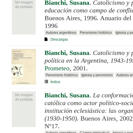
Bianchi, Susana
.
Catolicismo y 
Sin imagen
de portada
educación como campo de confli
Buenos Aires, 1996. Anuario de
1996
Autores argentinos
Peronismo histórico
Iglesia y 
Descargas
Bianchi, Susana
.
Catolicismo y 
política en la Argentina, 1943-1
Prometeo
, 2001.
Peronismo histórico
Iglesia y peronismo
Autores a
Índice
Bianchi, Susana
.
La conformació
Sin imagen
de portada
católica como actor político-socia
institución eclesiástica: las orga
(1930-1950)
. Buenos Aires, 200
Nº17.