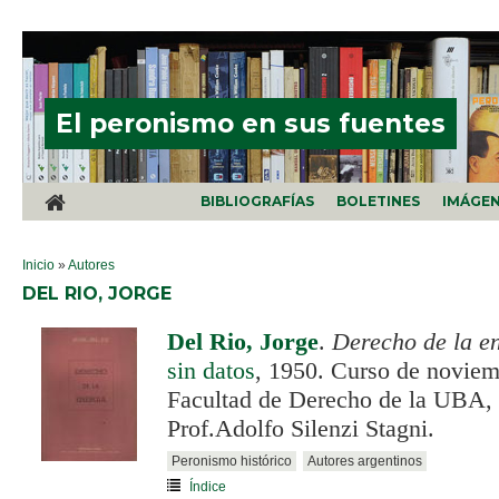
Pasar al contenido principal
El peronismo en sus fuentes
BIBLIOGRAFÍAS
BOLETINES
IMÁGE
SE ENCUENTRA USTED AQUÍ
Inicio
»
Autores
DEL RIO, JORGE
Del Rio, Jorge
.
Derecho de la e
sin datos
, 1950. Curso de noviem
Facultad de Derecho de la UBA, i
Prof.Adolfo Silenzi Stagni.
Peronismo histórico
Autores argentinos
Índice