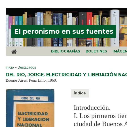
Pasar al contenido principal
El peronismo en sus fuentes
BIBLIOGRAFÍAS
BOLETINES
IMÁGE
SE ENCUENTRA USTED AQUÍ
Inicio
»
Destacados
DEL RIO, JORGE. ELECTRICIDAD Y LIBERACIÓN NACI
Buenos Aires: Peña Lillo, 1960.
Índice
Introducción.
I. Los pirmeros tie
ciudad de Buenos A