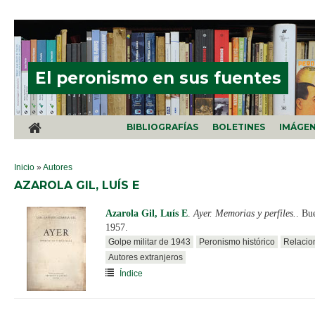
Pasar al contenido principal
El peronismo en sus fuentes
BIBLIOGRAFÍAS
BOLETINES
IMÁGE
SE ENCUENTRA USTED AQUÍ
Inicio
»
Autores
AZAROLA GIL, LUÍS E
Azarola Gil, Luís E
.
Ayer. Memorias y perfiles.
. Bu
1957.
Golpe militar de 1943
Peronismo histórico
Relacio
Autores extranjeros
Índice