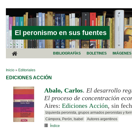
Pasar al contenido principal
El peronismo en sus fuentes
BIBLIOGRAFÍAS
BOLETINES
IMÁGENES
SE ENCUENTRA USTED AQUÍ
Inicio
»
Editoriales
EDICIONES ACCIÓN
Abalo, Carlos
.
El desarrollo reg
El proceso de concentración ec
Aires:
Ediciones Acción
, sin fech
Izquierda peronista, grupos armados peronistas y for
Cámpora, Perón, Isabel
Autores argentinos
Índice