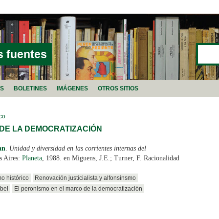
Buscar
FORMU
s fuentes
AS
BOLETINES
IMÁGENES
OTROS SITIOS
ico
 DE LA DEMOCRATIZACIÓN
an
.
Unidad y diversidad en las corrientes internas del
s Aires:
Planeta
, 1988. en Miguens, J.E.; Turner, F. Racionalidad
o histórico
Renovación justicialista y alfonsinsmo
bel
El peronismo en el marco de la democratización