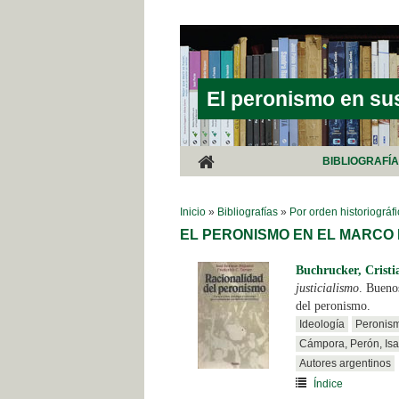
Pasar al contenido principal
El peronismo en su
BIBLIOGRAFÍ
SE ENCUENTRA USTED AQUÍ
Inicio
»
Bibliografías
»
Por orden historiográf
EL PERONISMO EN EL MARCO
Buchrucker, Cristi
justicialismo
. Bueno
del peronismo.
Ideología
Peronism
Cámpora, Perón, Isa
Autores argentinos
Índice