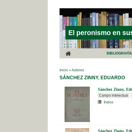
Pasar al contenido principal
El peronismo en su
BIBLIOGRAFÍ
SE ENCUENTRA USTED AQUÍ
Inicio
»
Autores
SÁNCHEZ ZINNY, EDUARDO
Sánchez Zinny, Ed
Campo intelectual
Índice
Sánchez Zinny, Ed