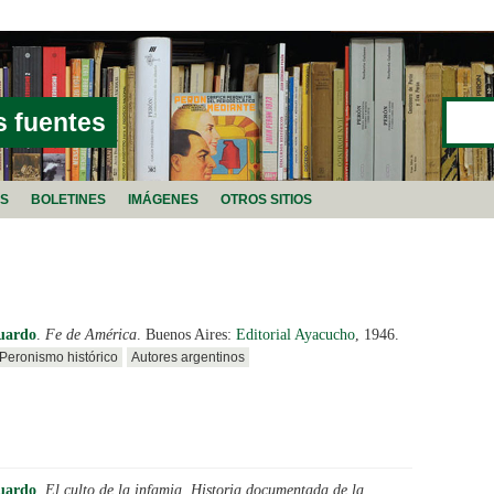
Buscar
FORMU
s fuentes
AS
BOLETINES
IMÁGENES
OTROS SITIOS
uardo
.
Fe de América
. Buenos Aires:
Editorial Ayacucho
, 1946.
Peronismo histórico
Autores argentinos
uardo
.
El culto de la infamia. Historia documentada de la