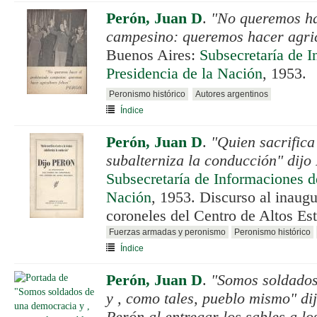
Perón, Juan D
.
"No queremos ha
campesino: queremos hacer agricu
Buenos Aires:
Subsecretaría de I
Presidencia de la Nación
, 1953.
Peronismo histórico
Autores argentinos
Índice
Perón, Juan D
.
"Quien sacrifica 
subalterniza la conducción" dijo
Subsecretaría de Informaciones de
Nación
, 1953. Discurso al inaugu
coroneles del Centro de Altos Es
Fuerzas armadas y peronismo
Peronismo histórico
Índice
Perón, Juan D
.
"Somos soldados
y , como tales, pueblo mismo" di
Perón al entregar los sables a lo