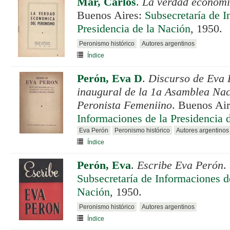
Mar, Carlos
.
La verdad económi
Buenos Aires:
Subsecretaría de I
Presidencia de la Nación
, 1950.
Peronismo histórico
Autores argentinos
Índice
Perón, Eva D
.
Discurso de Eva 
inaugural de la 1a Asamblea Nac
Peronista Femeniino
. Buenos Ai
Informaciones de la Presidencia 
Eva Perón
Peronismo histórico
Autores argentinos
Índice
Perón, Eva
.
Escribe Eva Perón
.
Subsecretaría de Informaciones de
Nación
, 1950.
Peronismo histórico
Autores argentinos
Índice