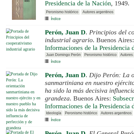
Presidencia de la Nación
, 1949.
Peronismo histórico
Autores argentinos
Índice
Perón, Juan D
.
Principios del c
industrial agrario
. Buenos Aires
Informaciones de la Presidencia 
Juan Domingo Perón
Peronismo histórico
Autores 
Índice
Perón, Juan D
.
Dijo Perón: La o
sanmartiniana en nuestro ejércit
ha sido la más decisiva influenci
grandeza
. Buenos Aires:
Subsecr
Informaciones de la Presidencia 
Ideología
Peronismo histórico
Autores argentinos
Índice
Perón, Juan D
.
El General Perón