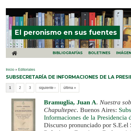
Pasar al contenido principal
El peronismo en sus fuentes
BIBLIOGRAFÍAS
BOLETINES
IMÁGE
SE ENCUENTRA USTED AQUÍ
Inicio
»
Editoriales
SUBSECRETARÍA DE INFORMACIONES DE LA PRESI
PÁGINAS
1
2
3
siguiente ›
última »
Bramuglia, Juan A
.
Nuestra sob
Chapultepec
. Buenos Aires:
Subs
Informaciones de la Presidencia 
Discurso pronunciado por S.E.el 