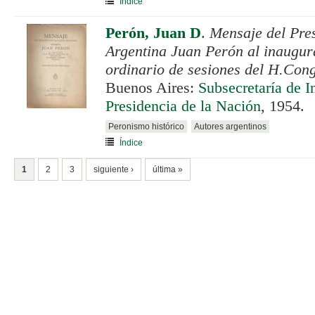
Índice
Perón, Juan D
.
Mensaje del Pres
Argentina Juan Perón al inaugur
ordinario de sesiones del H.Con
Buenos Aires:
Subsecretaría de I
Presidencia de la Nación
, 1954.
Peronismo histórico
Autores argentinos
Índice
PÁGINAS
1
2
3
siguiente ›
última »