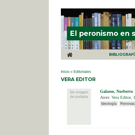
Pasar al contenido principal
El peronismo en 
BIBLIOGRAF
SE ENCUENTRA USTED AQUÍ
Inicio
»
Editoriales
VERA EDITOR
Galasso, Norberto
Sin imagen
de portada
Aires:
Vera Editor
, 
Ideología
Renovaci