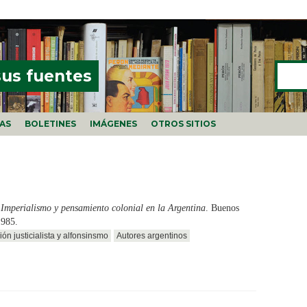
Buscar
FORMU
sus fuentes
ÍAS
BOLETINES
IMÁGENES
OTROS SITIOS
.
Imperialismo y pensamiento colonial en la Argentina
. Buenos
1985.
ón justicialista y alfonsinsmo
Autores argentinos