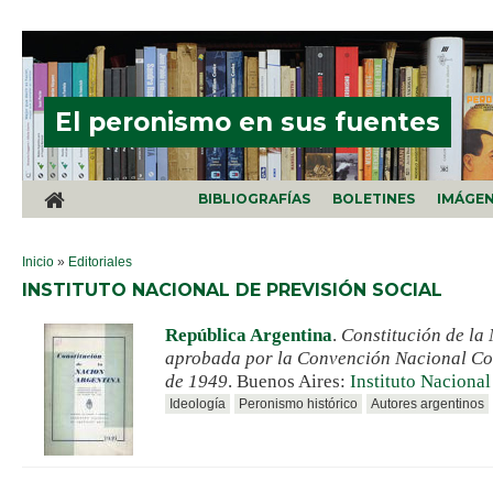
Pasar al contenido principal
El peronismo en sus fuentes
BIBLIOGRAFÍAS
BOLETINES
IMÁGE
SE ENCUENTRA USTED AQUÍ
Inicio
»
Editoriales
INSTITUTO NACIONAL DE PREVISIÓN SOCIAL
República Argentina
.
Constitución de la
aprobada por la Convención Nacional Con
de 1949
. Buenos Aires:
Instituto Nacional
Ideología
Peronismo histórico
Autores argentinos