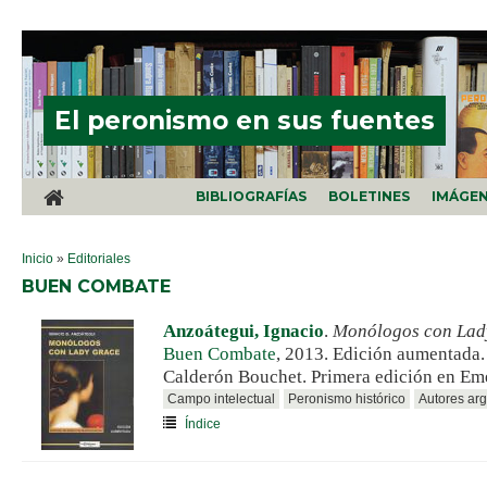
Pasar al contenido principal
El peronismo en sus fuentes
BIBLIOGRAFÍAS
BOLETINES
IMÁGE
SE ENCUENTRA USTED AQUÍ
Inicio
»
Editoriales
BUEN COMBATE
Anzoátegui, Ignacio
.
Monólogos con Lad
Buen Combate
, 2013. Edición aumentada
Calderón Bouchet. Primera edición en Em
Campo intelectual
Peronismo histórico
Autores arg
Índice