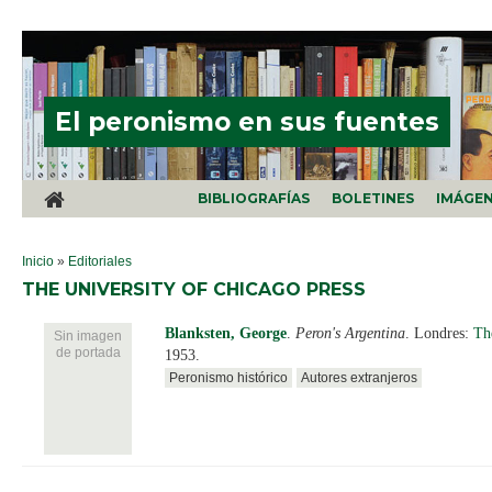
Pasar al contenido principal
El peronismo en sus fuentes
BIBLIOGRAFÍAS
BOLETINES
IMÁGE
SE ENCUENTRA USTED AQUÍ
Inicio
»
Editoriales
THE UNIVERSITY OF CHICAGO PRESS
Blanksten, George
.
Peron's Argentina
. Londres:
Th
Sin imagen
de portada
1953.
Peronismo histórico
Autores extranjeros