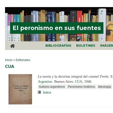
Pasar al contenido principal
El peronismo en sus fuentes
BIBLIOGRAFÍAS
BOLETINES
IMÁGE
SE ENCUENTRA USTED AQUÍ
Inicio
»
Editoriales
CUA
La teoría y la doctrina integral del coronel Perón
. 
Argentino
. Buenos Aires:
CUA
, 1946.
Autores argentinos
Peronismo histórico
Ideología
Índice