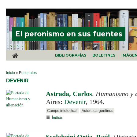
Pasar al contenido principal
El peronismo en sus fuentes
BIBLIOGRAFÍAS
BOLETINES
IMÁGE
SE ENCUENTRA USTED AQUÍ
Inicio
»
Editoriales
DEVENIR
Astrada, Carlos
.
Humanismo y a
Aires:
Devenir
, 1964.
Campo intelectual
Autores argentinos
Índice