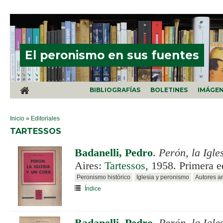
Pasar al contenido principal
El peronismo en sus fuentes
BIBLIOGRAFÍAS
BOLETINES
IMÁGE
SE ENCUENTRA USTED AQUÍ
Inicio
»
Editoriales
TARTESSOS
Badanelli, Pedro
.
Perón, la Igle
Aires:
Tartessos
, 1958. Primera e
Peronismo histórico
Iglesia y peronismo
Autores a
Índice