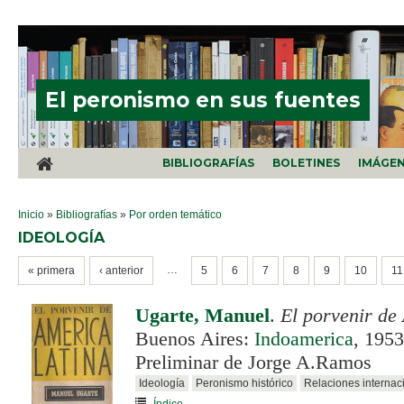
Pasar al contenido principal
El peronismo en sus fuentes
BIBLIOGRAFÍAS
BOLETINES
IMÁGE
SE ENCUENTRA USTED AQUÍ
Inicio
»
Bibliografías
»
Por orden temático
IDEOLOGÍA
PÁGINAS
…
« primera
‹ anterior
5
6
7
8
9
10
11
Ugarte, Manuel
.
El porvenir de
Buenos Aires:
Indoamerica
, 1953
Preliminar de Jorge A.Ramos
Ideología
Peronismo histórico
Relaciones internac
Índice