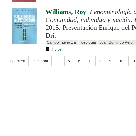
Williams, Roy
.
Fenomenología d
Comunidad, individuo y nación
.
2015. Presentación Enrique del P
Dri.
Campo intelectual
Ideología
Juan Domingo Perón
Índice
PÁGINAS
…
« primera
‹ anterior
5
6
7
8
9
10
11