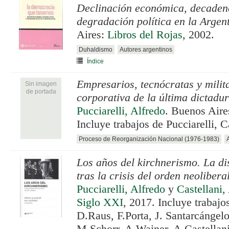
Declinación económica, decadenc
degradación política en la Argen
Aires:
Libros del Rojas
, 2002.
Duhaldismo
Autores argentinos
Índice
Empresarios, tecnócratas y milit
Sin imagen
de portada
corporativa de la última dictadu
Pucciarelli, Alfredo
. Buenos Aire
Incluye trabajos de Pucciarelli, 
Proceso de Reorganización Nacional (1976-1983)
Los años del kirchnerismo. La d
tras la crisis del orden neolibera
Pucciarelli, Alfredo
y
Castellani,
Siglo XXI
, 2017. Incluye trabajos
D.Raus, F.Porta, J. Santarcángelo