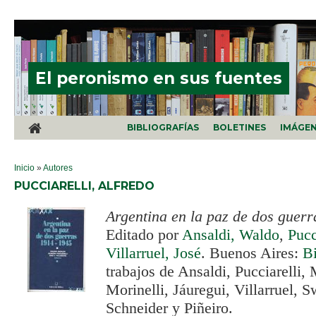
Pasar al contenido principal
El peronismo en sus fuentes
BIBLIOGRAFÍAS
BOLETINES
IMÁGE
SE ENCUENTRA USTED AQUÍ
Inicio
»
Autores
PUCCIARELLI, ALFREDO
Argentina en la paz de dos guer
Editado por
Ansaldi, Waldo
,
Pucc
Villarruel, José
. Buenos Aires:
B
trabajos de Ansaldi, Pucciarelli,
Morinelli, Jáuregui, Villarruel, S
Schneider y Piñeiro.