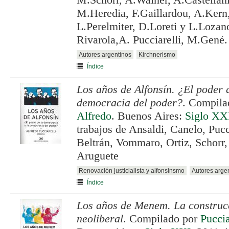
M.Schorr, A.Wainer, A.Castellan
M.Heredia, F.Gaillardou, A.Kern
L.Perelmiter, D.Loreti y L.Loza
Rivarola,A. Pucciarelli, M.Gené.
Autores argentinos
Kirchnerismo
Índice
Los años de Alfonsín. ¿El poder 
democracia del poder?
. Compila
Alfredo
. Buenos Aires:
Siglo XX
trabajos de Ansaldi, Canelo, Pucc
Beltrán, Vommaro, Ortiz, Schorr, 
Aruguete
Renovación justicialista y alfonsinsmo
Autores arge
Índice
Los años de Menem. La construc
neoliberal
. Compilado por
Puccia