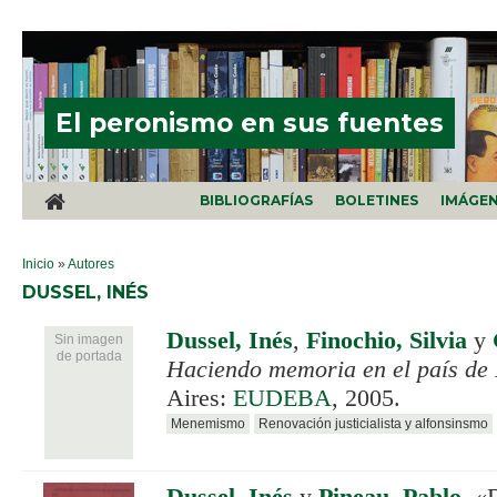
Pasar al contenido principal
El peronismo en sus fuentes
BIBLIOGRAFÍAS
BOLETINES
IMÁGE
SE ENCUENTRA USTED AQUÍ
Inicio
»
Autores
DUSSEL, INÉS
Dussel, Inés
,
Finochio, Silvia
y
Sin imagen
de portada
Haciendo memoria en el país d
Aires:
EUDEBA
, 2005.
Menemismo
Renovación justicialista y alfonsinsmo