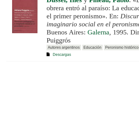
Dussel, Inés
y
Pineau, Pablo
.
«D
obrera entró al paraíso: La educac
el primer peronismo». En:
Discur
imaginario social en el peronis
Buenos Aires:
Galerna
, 1995. Di
Puiggrós
Autores argentinos
Educación
Peronismo histórico
Descargas