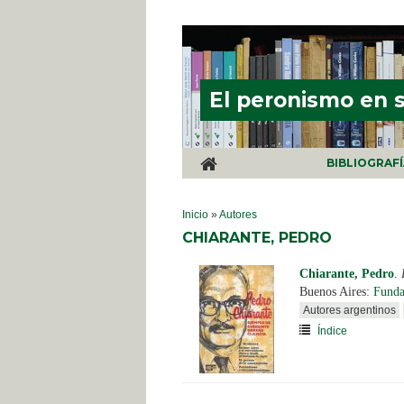
Pasar al contenido principal
El peronismo en 
BIBLIOGRAF
SE ENCUENTRA USTED AQUÍ
Inicio
»
Autores
CHIARANTE, PEDRO
Chiarante, Pedro
.
Buenos Aires:
Fund
Autores argentinos
Índice