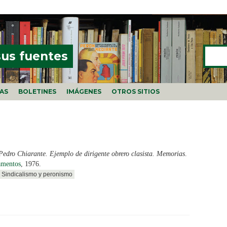
Buscar
FORMU
sus fuentes
ÍAS
BOLETINES
IMÁGENES
OTROS SITIOS
Pedro Chiarante. Ejemplo de dirigente obrero clasista. Memorias
.
amentos
, 1976.
Sindicalismo y peronismo