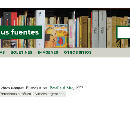
Buscar
FORMU
sus fuentes
ÍAS
BOLETINES
IMÁGENES
OTROS SITIOS
 cinco tiempos
. Buenos Aires:
Botella al Mar
, 1953.
Peronismo histórico
Autores argentinos