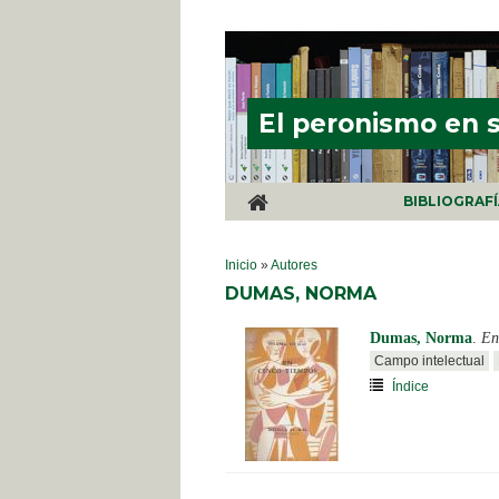
Pasar al contenido principal
El peronismo en 
BIBLIOGRAF
SE ENCUENTRA USTED AQUÍ
Inicio
»
Autores
DUMAS, NORMA
Dumas, Norma
.
En
Campo intelectual
Índice