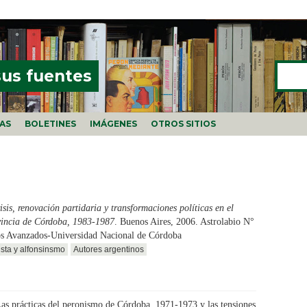
Buscar
FORMU
sus fuentes
ÍAS
BOLETINES
IMÁGENES
OTROS SITIOS
isis, renovación partidaria y transformaciones políticas en el
vincia de Córdoba, 1983-1987
. Buenos Aires, 2006. Astrolabio N°
os Avanzados-Universidad Nacional de Córdoba
ista y alfonsinsmo
Autores argentinos
as prácticas del peronismo de Córdoba, 1971-1973 y las tensiones