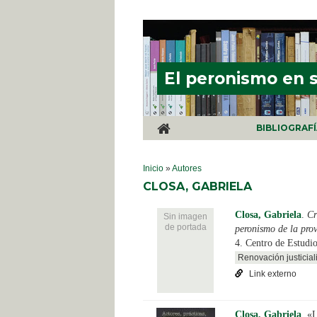
Pasar al contenido principal
El peronismo en 
BIBLIOGRAF
SE ENCUENTRA USTED AQUÍ
Inicio
»
Autores
CLOSA, GABRIELA
Closa, Gabriela
.
Cr
Sin imagen
de portada
peronismo de la pro
4. Centro de Estudi
Renovación justicial
Link externo
Closa, Gabriela
.
«L