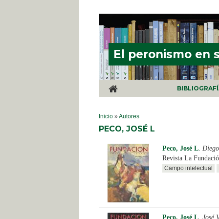
Pasar al contenido principal
El peronismo en 
BIBLIOGRAF
SE ENCUENTRA USTED AQUÍ
Inicio
»
Autores
PECO, JOSÉ L
Peco, José L
.
Diego
Revista La Fundació
Campo intelectual
Peco, José L
.
José 