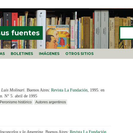
Buscar
FORMU
sus fuentes
ÍAS
BOLETINES
IMÁGENES
OTROS SITIOS
 Luis Molinari
. Buenos Aires:
Revista La Fundación
, 1995. en
n. N° 5. abril de 1995
Peronismo histórico
Autores argentinos
Vasconcelos y la Argentina
. Buenos Aires:
Revista La Fundación
,